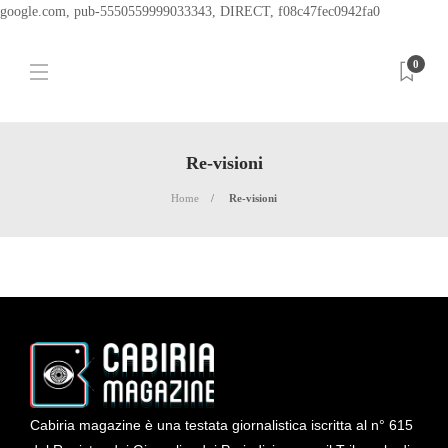
google.com, pub-5550559999033343, DIRECT, f08c47fec0942fa0
0
Re-visioni
Home
Re-visioni
Cabiria magazine è una testata giornalistica iscritta al n° 615