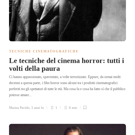
TECNICHE CINEMATOGRAFICHE
Le tecniche del cinema horror: tutti i
volti della paura
Ci hanno appassionato, spaventato, a volte terrorizzato. Eppure, da ormai molti
decenni a questa parte, i film horror sono alcuni tra i prodotti cinematografici
preferiti tra gli spettatori di tutte le età. Ma cosa fa e cosa ha fatto sì che il pubblico
potesse amare...
Marina Pavido
,
5 anni fa
1
6 min