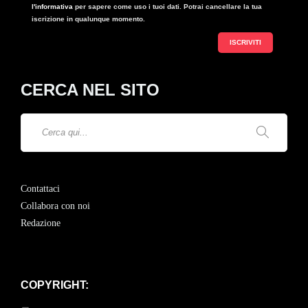
libertà
l'informativa
per sapere come uso i tuoi dati. Potrai cancellare la tua
iscrizione in qualunque momento.
Attilio Pietrantoni
,
3 settimane fa
CERCA NEL SITO
NOTIZIE
Contattaci
Back Home di Tsai Ming-
Collabora con noi
liang: in un mondo
Redazione
lontano lontano…
Marina Pavido
,
3 settimane fa
COPYRIGHT: