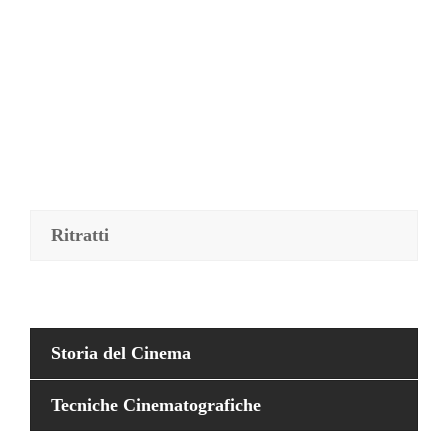
RECENSIONI
Ritratti
Il Viaggio di Arlo di Peter
Sohn: diventare grandi
Marina Pavido
,
1 settimana fa
Storia del Cinema
Tecniche Cinematografiche