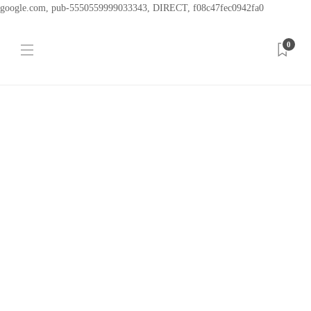
google.com, pub-5550559999033343, DIRECT, f08c47fec0942fa0
0
RECENSIONI
King Kong di Peter
Jackson: more is less
Luca Cialfi
,
1 settimana fa