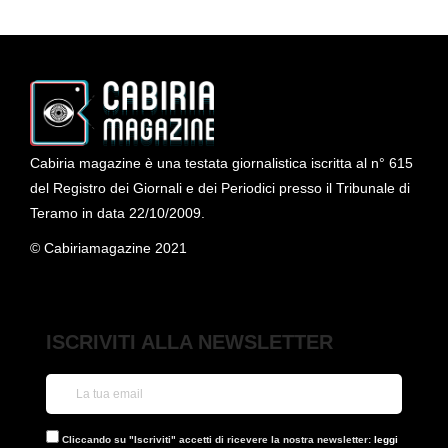
RECENSIONI
The Revenant:
sopravvivenza e
misticismo nell’inverno
assoluto
Cabiria magazine è una testata giornalistica iscritta al n° 615
Martina Coccia
,
2 settimane fa
del Registro dei Giornali e dei Periodici presso il Tribunale di
Teramo in data 22/10/2009.
© Cabiriamagazine 2021
ISCRIVITI ALLA NEWSLETTER
RECENSIONI
,
SERIE TV
Black Sails: la frontiera del
mare tra storia, mito e
Cliccando su "Iscriviti" accetti di ricevere la nostra newsletter:
leggi