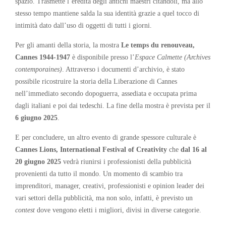
spazio. Trasmette l’eredità degli antichi maestri citandoli, ma allo
stesso tempo mantiene salda la sua identità grazie a quel tocco di
intimità dato dall’uso di oggetti di tutti i giorni.
Per gli amanti della storia, la mostra
Le temps du renouveau,
Cannes 1944-1947
è disponibile presso l’
Espace Calmette (Archives
contemporaines)
. Attraverso i documenti d’archivio, è stato
possibile ricostruire la storia della Liberazione di Cannes
nell’immediato secondo dopoguerra, assediata e occupata prima
dagli italiani e poi dai tedeschi. La fine della mostra è prevista per il
6 giugno 2025
.
E per concludere, un altro evento di grande spessore culturale è
Cannes Lions, International Festival of Creativity
che
dal 16 al
20 giugno 2025
vedrà riunirsi i professionisti della pubblicità
provenienti da tutto il mondo. Un momento di scambio tra
imprenditori, manager, creativi, professionisti e opinion leader dei
vari settori della pubblicità, ma non solo, infatti, è previsto un
contest
dove vengono eletti i migliori, divisi in diverse categorie.