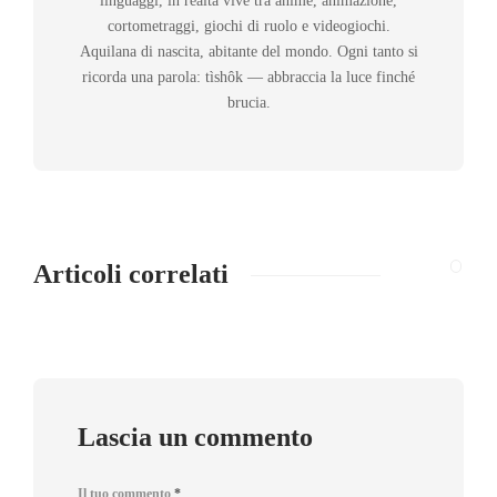
linguaggi, in realtà vive tra anime, animazione,
cortometraggi, giochi di ruolo e videogiochi.
Aquilana di nascita, abitante del mondo. Ogni tanto si
ricorda una parola: tìshôk — abbraccia la luce finché
brucia.
Articoli correlati
Lascia un commento
Il tuo commento
*