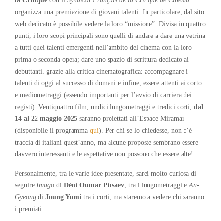
la Critique
con il
Syndicat Français de la Critique de Cinéma
organizza una premiazione di giovani talenti. In particolare, dal sito
web dedicato è possibile vedere la loro “missione”. Divisa in quattro
punti, i loro scopi principali sono quelli di andare a dare una vetrina
a tutti quei talenti emergenti nell’ambito del cinema con la loro
prima o seconda opera; dare uno spazio di scrittura dedicato ai
debuttanti, grazie alla critica cinematografica; accompagnare i
talenti di oggi al successo di domani e infine, essere attenti ai corto
e mediometraggi (essendo importanti per l’avvio di carriera dei
registi). Ventiquattro film, undici lungometraggi e tredici corti,
dal
14 al 22 maggio
2025
saranno proiettati all’Espace Miramar
(disponibile il programma
qui
). Per chi se lo chiedesse, non c’è
traccia di italiani quest’anno, ma alcune proposte sembrano essere
davvero interessanti e le aspettative non possono che essere alte!
Personalmente, tra le varie idee presentate, sarei molto curiosa di
seguire
Imago
di
Déni Oumar Pitsaev
, tra i lungometraggi e
An-
Gyeong
di
Joung Yumi
tra i corti, ma staremo a vedere chi saranno
i premiati.