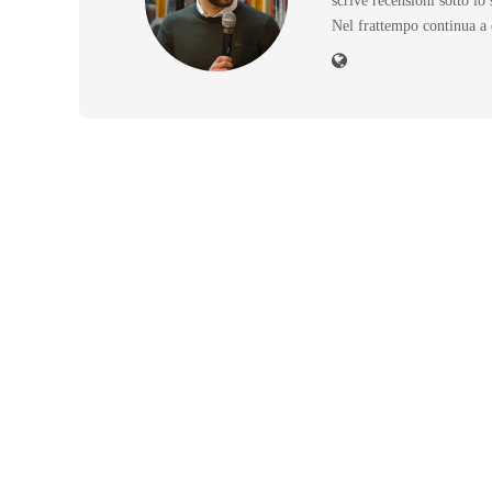
scrive recensioni sotto l
Nel frattempo continua a 
RECENSIONI
King Kong di Peter Jackson:
more is less