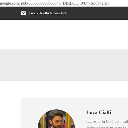
google.com, pub-5550559999033343, DIRECT, f08c47fec0942fa0
Iscriviti alla Newsletter
Luca Cialfi
Laureato in Beni cultural