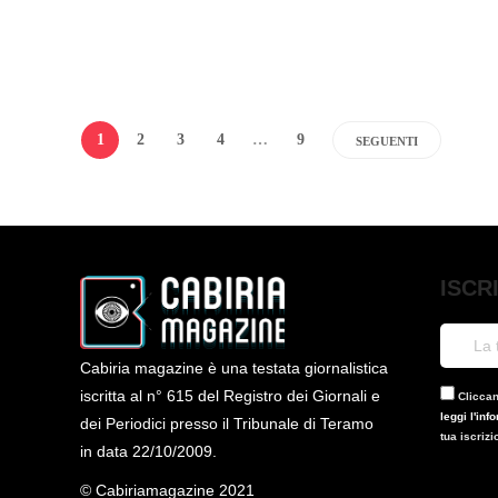
1
2
3
4
…
9
SEGUENTI
ISCR
Cabiria magazine è una testata giornalistica
iscritta al n° 615 del Registro dei Giornali e
Cliccand
leggi l'inf
dei Periodici presso il Tribunale di Teramo
tua iscriz
in data 22/10/2009.
© Cabiriamagazine 2021