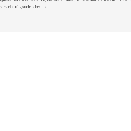
o sguardo severo di Godard e, nel tempo libero, sfida la morte a scacchi. Come D
cercarla sul grande schermo.
RECENSIONI
,
SERIE TV
Irma Vep: recensione della serie
di Olivier Assayas