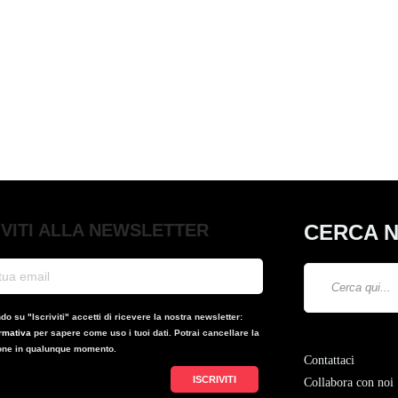
Luca Cialfi
,
5 mesi fa
0
4 min
lettura
IVITI ALLA NEWSLETTER
CERCA N
o su "Iscriviti" accetti di ricevere la nostra newsletter:
ormativa
per sapere come uso i tuoi dati. Potrai cancellare la
ione in qualunque momento.
Contattaci
Collabora con noi