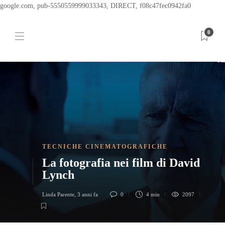
google.com, pub-5550559999033343, DIRECT, f08c47fec0942fa0
0
TECNICHE CINEMATOGRAFICHE
La fotografia nei film di David
Lynch
Linda Parente
,
3 anni fa
0
4 min
2097