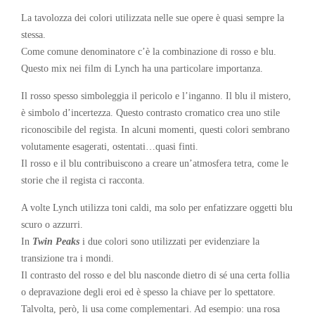
La tavolozza dei colori utilizzata nelle sue opere è quasi sempre la
stessa.
Come comune denominatore c’è la combinazione di rosso e blu.
Questo mix nei film di Lynch ha una particolare importanza.
Il rosso spesso simboleggia il pericolo e l’inganno. Il blu il mistero,
è simbolo d’incertezza. Questo contrasto cromatico crea uno stile
riconoscibile del regista. In alcuni momenti, questi colori sembrano
volutamente esagerati, ostentati…quasi finti.
Il rosso e il blu contribuiscono a creare un’atmosfera tetra, come le
storie che il regista ci racconta.
A volte Lynch utilizza toni caldi, ma solo per enfatizzare oggetti blu
scuro o azzurri.
In
Twin Peaks
i due colori sono utilizzati per evidenziare la
transizione tra i mondi.
Il contrasto del rosso e del blu nasconde dietro di sé una certa follia
o depravazione degli eroi ed è spesso la chiave per lo spettatore.
Talvolta, però, li usa come complementari. Ad esempio: una rosa