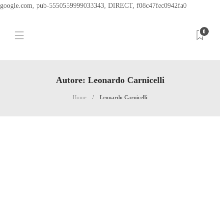
google.com, pub-5550559999033343, DIRECT, f08c47fec0942fa0
0
Autore:
Leonardo Carnicelli
Home
Leonardo Carnicelli
RECENSIONI
Mr Nobody
Mr Nobody è solo l’ultima di una lunga serie di pellicole che non hanno
beneficiato della grazia di essere distribuite in Italia, scartate senza un vero criterio
discriminatorio e poi riproposte, con un’aurea di cult soltanto nel web. Jaco Van
Darmel è un regista cui...