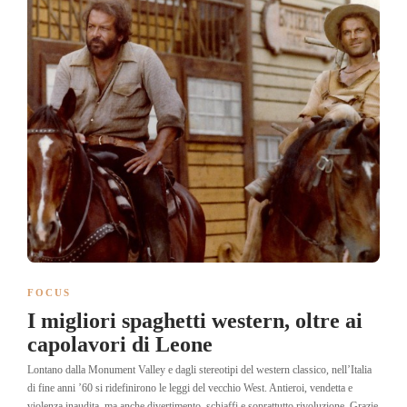
FOCUS
I migliori spaghetti western, oltre ai
capolavori di Leone
Lontano dalla Monument Valley e dagli stereotipi del western classico, nell’Italia
di fine anni ’60 si ridefinirono le leggi del vecchio West. Antieroi, vendetta e
violenza inaudita, ma anche divertimento, schiaffi e soprattutto rivoluzione. Grazie