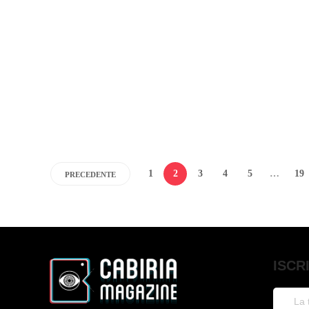
Don Draper e l’illusione della seconda possibilità Mad Men non
racconta semplicemente un’epoca: la usa per smontare uno dei mit
fondanti della modernità occidentale, quello della reinvenzione
personale. Ambientata nell’America degli anni Sessanta, la serie
mostra un Paese che si convince di poter cancellare il...
Attilio Pietrantoni
,
7 mesi fa
0
5 min
lettura
1
2
3
4
5
…
19
PRECEDENTE
ISCR