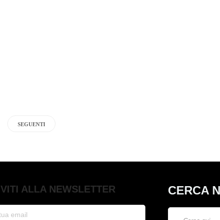
Il mito della comunità e la sua ombra Un mondo a parte arriva
i
nelle sale (nel 2024) proponendo un’immagine luminosa e
accogliente dell’Italia dei piccoli paesi: un’Abruzzo sospeso tra
tradizione, neve e lentezza, dove la scuola sembra ancora il centro
morale della comunità. È un’immagine...
Attilio Pietrantoni
,
8 mesi fa
0
5 min
lettura
SEGUENTI
IVITI ALLA NEWSLETTER
CERCA N