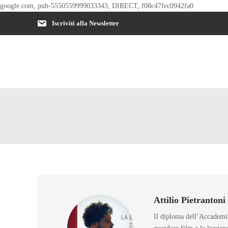
google.com, pub-5550559999033343, DIRECT, f08c47fec0942fa0
Iscriviti alla Newsletter
Attilio Pietrantoni
Il diploma dell’Accademia