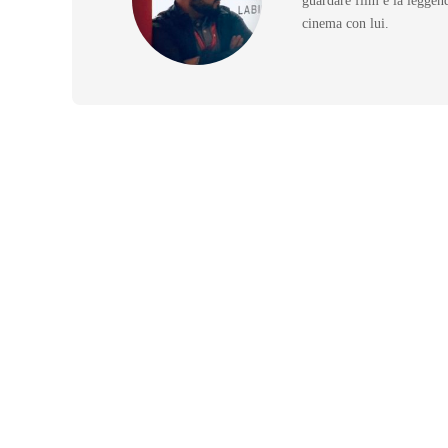
guardare film e la leggen
cinema con lui.
RECENSIONI
Lezioni di piano di Jane
Campion: il gesto prima del