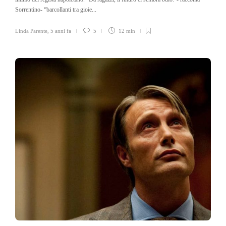
Sorrentino- “barcollanti tra gioie...
Linda Parente
,
5 anni fa
5
12 min