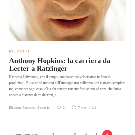
RITRATTI
Anthony Hopkins: la carriera da
Lecter a Ratzinger
Il cinema è diventato, con il tempo, una macchina velocissima in fatto di
produzioni. Riuscire ad imporsi nell’immaginario collettivo non è affatto semplice
ma, come per ogni cosa, c’è a chi sembra riuscire facilissimo ed anzi, che fatica
ancora a distanza di tre decenni, a...
Eleonora Forsinetti
,
5 anni fa
2
7 min
1
…
3
4
5
6