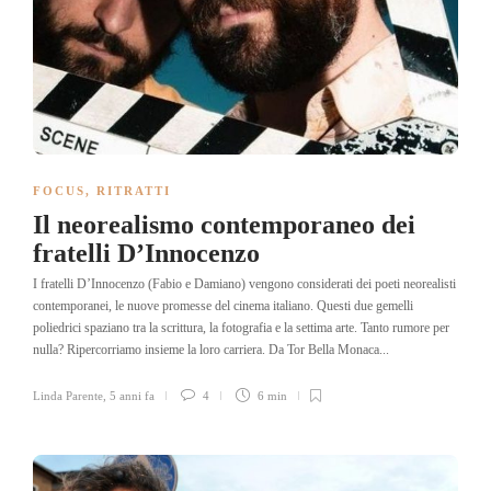
FOCUS
,
RITRATTI
Il neorealismo contemporaneo dei
fratelli D’Innocenzo
I fratelli D’Innocenzo (Fabio e Damiano) vengono considerati dei poeti neorealisti
contemporanei, le nuove promesse del cinema italiano. Questi due gemelli
poliedrici spaziano tra la scrittura, la fotografia e la settima arte. Tanto rumore per
nulla? Ripercorriamo insieme la loro carriera. Da Tor Bella Monaca...
Linda Parente
,
5 anni fa
4
6 min