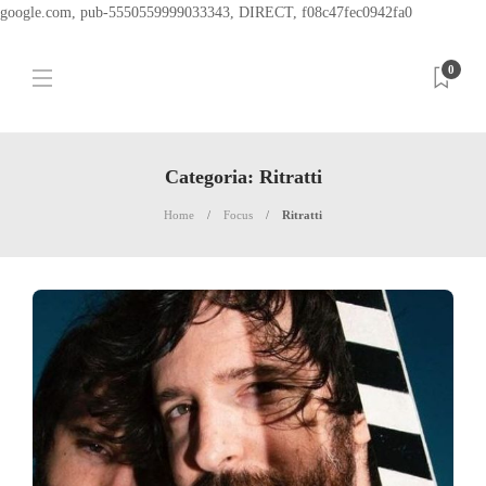
google.com, pub-5550559999033343, DIRECT, f08c47fec0942fa0
0
Categoria:
Ritratti
Home
Focus
Ritratti