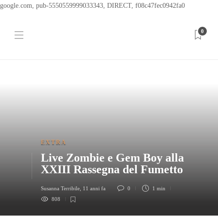
google.com, pub-5550559999033343, DIRECT, f08c47fec0942fa0
0
EXTRA
Live Zombie e Gem Boy alla
XXIII Rassegna del Fumetto
Susanna Terribile
,
11 anni fa
0
1 min
808