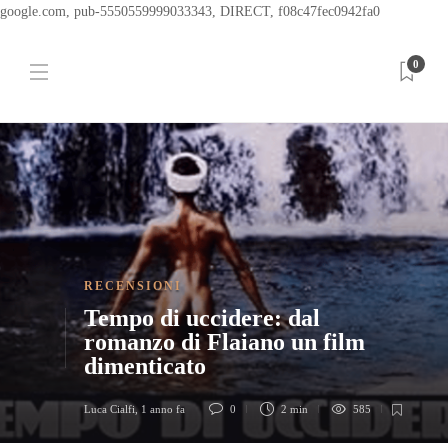
google.com, pub-5550559999033343, DIRECT, f08c47fec0942fa0
0
RECENSIONI
Tempo di uccidere: dal
romanzo di Flaiano un film
dimenticato
Luca Cialfi
,
1 anno fa
0
2 min
585