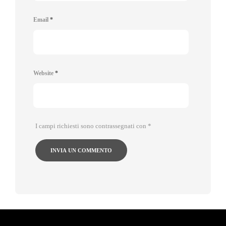
Email
*
Website
*
I campi richiesti sono contrassegnati con
*