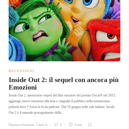
RECENSIONI
Inside Out 2: il sequel con ancora più
Emozioni
Inside Out 2, attesissimo sequel del film vincitore del premio Oscar® nel 2015,
aggiunge nuove emozioni alla lista e catapulta il pubblico nella temutissima
pubertà dove l’Ansia la fa da padrone. Dal 19 giugno nelle sale italiane, Inside
Out 2 è il naturale proseguimento della...
Eleonora Forsinetti
,
2 anni fa
0
6 min