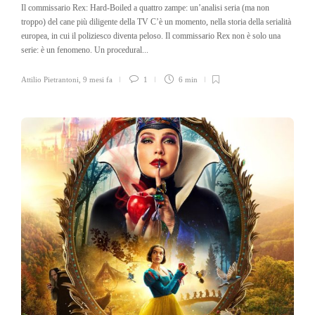
Il commissario Rex: Hard-Boiled a quattro zampe: un’analisi seria (ma non
troppo) del cane più diligente della TV C’è un momento, nella storia della serialità
europea, in cui il poliziesco diventa peloso. Il commissario Rex non è solo una
serie: è un fenomeno. Un procedural...
Attilio Pietrantoni
,
9 mesi fa
1
6 min