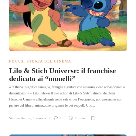
FOCUS
,
STORIA DEL CINEMA
Lilo & Stich Universe: il franchise
dedicato ai “monelli”
« “Ohana” significa famiglia, famiglia significa che nessuno viene abbandonato o
dimenticato. » – Lilo Pelekai Il live action di Lilo & Stitch, diretto da Dean
Fleischer Camp, è ufficialmente nelle sale e, per l’occasione, non possiamo non
parlare del film d’animazione originale (e dei sequel). Uno...
Simona Berruto
,
1 anno fa
0
15 min