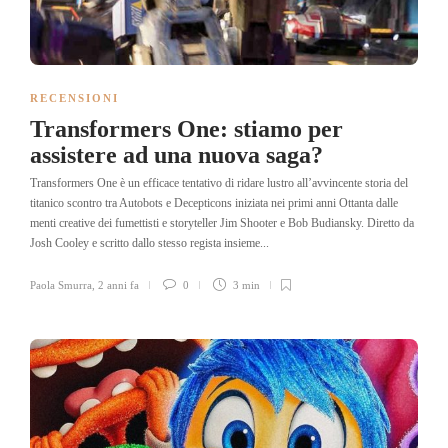
RECENSIONI
Transformers One: stiamo per
assistere ad una nuova saga?
Transformers One è un efficace tentativo di ridare lustro all’avvincente storia del
titanico scontro tra Autobots e Decepticons iniziata nei primi anni Ottanta dalle
menti creative dei fumettisti e storyteller Jim Shooter e Bob Budiansky. Diretto da
Josh Cooley e scritto dallo stesso regista insieme...
Paola Smurra
,
2 anni fa
0
3 min