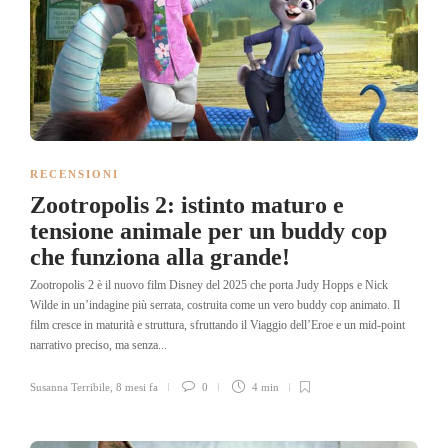
RECENSIONI
Zootropolis 2: istinto maturo e
tensione animale per un buddy cop
che funziona alla grande!
Zootropolis 2 è il nuovo film Disney del 2025 che porta Judy Hopps e Nick
Wilde in un’indagine più serrata, costruita come un vero buddy cop animato. Il
film cresce in maturità e struttura, sfruttando il Viaggio dell’Eroe e un mid-point
narrativo preciso, ma senza...
Susanna Terribile
,
8 mesi fa
0
4 min