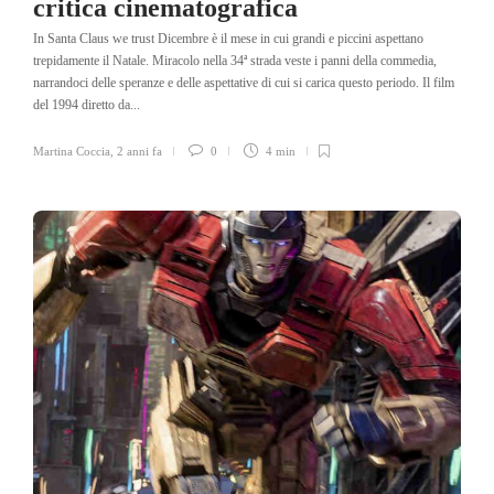
critica cinematografica
In Santa Claus we trust Dicembre è il mese in cui grandi e piccini aspettano
trepidamente il Natale. Miracolo nella 34ª strada veste i panni della commedia,
narrandoci delle speranze e delle aspettative di cui si carica questo periodo. Il film
del 1994 diretto da...
Martina Coccia
,
2 anni fa
0
4 min