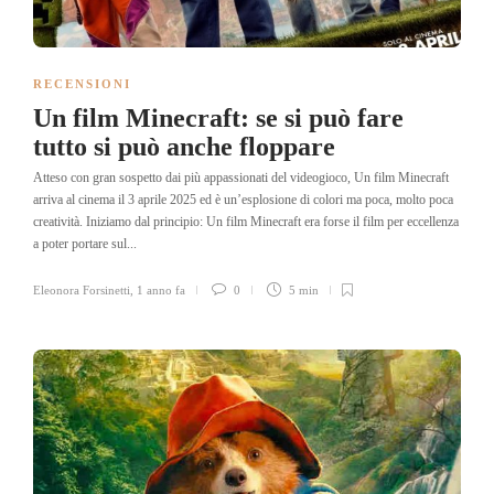
RECENSIONI
Un film Minecraft: se si può fare
tutto si può anche floppare
Atteso con gran sospetto dai più appassionati del videogioco, Un film Minecraft
arriva al cinema il 3 aprile 2025 ed è un’esplosione di colori ma poca, molto poca
creatività. Iniziamo dal principio: Un film Minecraft era forse il film per eccellenza
a poter portare sul...
Eleonora Forsinetti
,
1 anno fa
0
5 min