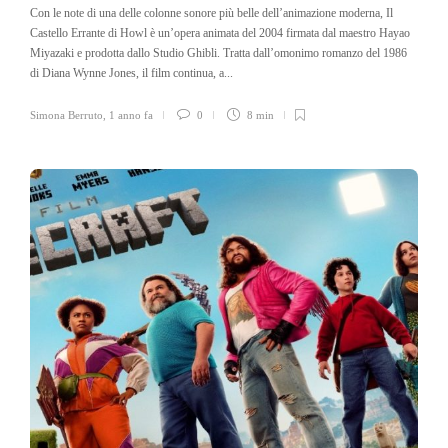
Con le note di una delle colonne sonore più belle dell’animazione moderna, Il
Castello Errante di Howl è un’opera animata del 2004 firmata dal maestro Hayao
Miyazaki e prodotta dallo Studio Ghibli. Tratta dall’omonimo romanzo del 1986
di Diana Wynne Jones, il film continua, a...
Simona Berruto
,
1 anno fa
0
8 min