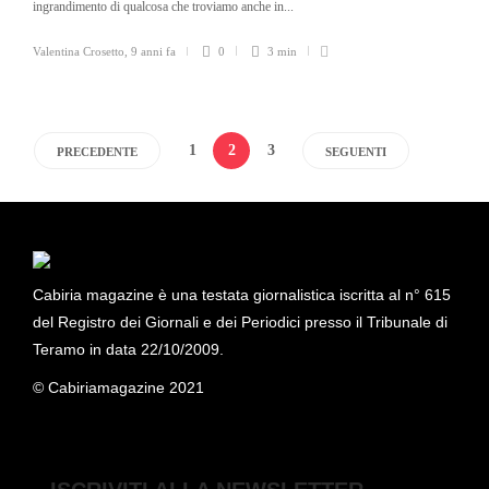
ingrandimento di qualcosa che troviamo anche in...
Valentina Crosetto
,
9 anni fa
0
3 min
1
2
3
PRECEDENTE
SEGUENTI
Cabiria magazine è una testata giornalistica iscritta al n° 615
del Registro dei Giornali e dei Periodici presso il Tribunale di
Teramo in data 22/10/2009.
© Cabiriamagazine 2021