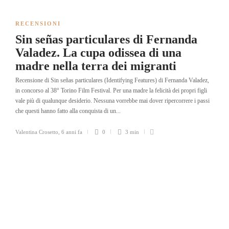
RECENSIONI
Sin señas particulares di Fernanda
Valadez. La cupa odissea di una
madre nella terra dei migranti
Recensione di Sin señas particulares (Identifying Features) di Fernanda Valadez,
in concorso al 38° Torino Film Festival. Per una madre la felicità dei propri figli
vale più di qualunque desiderio. Nessuna vorrebbe mai dover ripercorrere i passi
che questi hanno fatto alla conquista di un...
Valentina Crosetto
,
6 anni fa
0
3 min