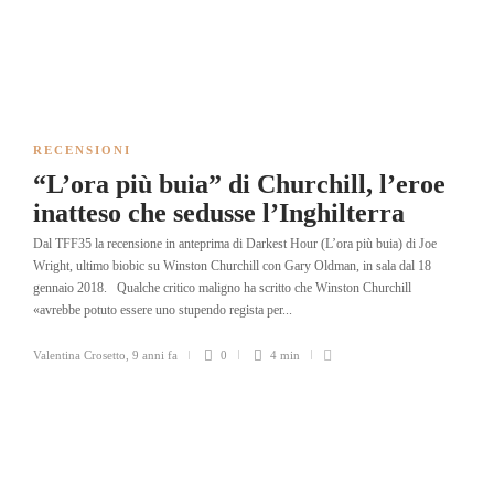
RECENSIONI
“L’ora più buia” di Churchill, l’eroe
inatteso che sedusse l’Inghilterra
Dal TFF35 la recensione in anteprima di Darkest Hour (L’ora più buia) di Joe
Wright, ultimo biobic su Winston Churchill con Gary Oldman, in sala dal 18
gennaio 2018. Qualche critico maligno ha scritto che Winston Churchill
«avrebbe potuto essere uno stupendo regista per...
Valentina Crosetto
,
9 anni fa
0
4 min