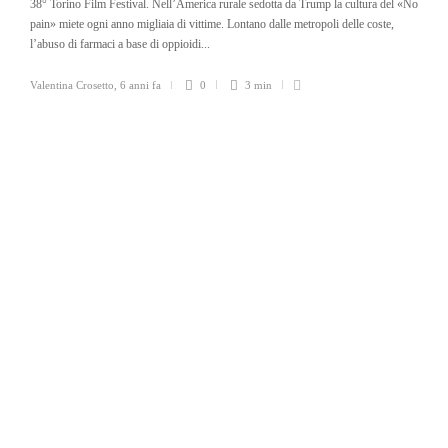
38° Torino Film Festival. Nell’America rurale sedotta da Trump la cultura del «No
pain» miete ogni anno migliaia di vittime. Lontano dalle metropoli delle coste,
l’abuso di farmaci a base di oppioidi...
Valentina Crosetto
,
6 anni fa
0
3 min