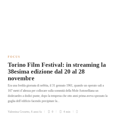
FOCUS
Torino Film Festival: in streaming la
38esima edizione dal 20 al 28
novembre
Era una fredda giornata di nebbia, il 31 gennaio 1961, quando un operaio salì a
167 metri d’altezza per collocare sulla sommità della Mole Antonelliana un
dodecaedro a dodici punte, dopo la tempesta che otto anni prima aveva spezzato la
guglia dell’edificio facendo precipitare la...
Valentina Crosetto
,
6 anni fa
0
4 min