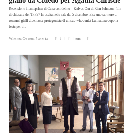
giallo da Cluedo per Agatha Christie
Recensione in anteprima di Cena con delitto – Knives Out di Rian Johnson, film
di chiusura del TFF37 in uscita nelle sale dal 5 dicembre. E se uno scrittore di
romanzi gialli diventasse protagonista di un suo whodunit? La mattina dopo la
festa per il...
Valentina Crosetto
,
7 anni fa
1
4 min