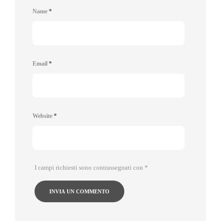
Name
*
Email
*
Website
*
I campi richiesti sono contrassegnati con
*