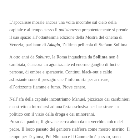
L’apocalisse morale ancora una volta incombe sul cielo della
capitale e al tempo stesso il
poliziottesco
prepotentemente si prende
il suo spazio all’ottantesima edizione della Mostra del cinema di
Venezia; parliamo di
Adagio
, l’ultima pellicola di Stefano Sollima.
A otto anni da
Suburra
, la Roma inquadrata da
Sollima
non è
cambiata, è ancora un agonizzante ed enorme ganglio di luci e
persone, di ombre e sparatorie. Continui black-out e caldo
asfissiante sono il presagio che l’inferno sta per arrivare,
all’orizzonte fiamme e fumo. Piove cenere.
Nell’afa della capitale incontriamo Manuel, pizzicato dai carabinieri
e costretto a introdursi ad una festa esclusiva per incastrare un
politico con il vizio della droga e dei minorenni.
Preso dal panico, il giovane cerca aiuto da un vecchio amico del
padre. Il losco passato del genitore riaffiora come mostro marino. Il
tempo per Daytona, Pol Niuman e il Cammello è passato, sono