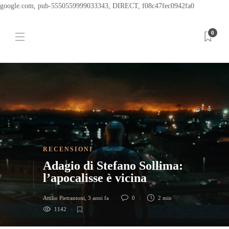
google.com, pub-5550559999033343, DIRECT, f08c47fec0942fa0
0
RECENSIONI
Adagio di Stefano Sollima:
l’apocalisse è vicina
Attilio Pietrantoni
,
3 anni fa
0
2 min
1142