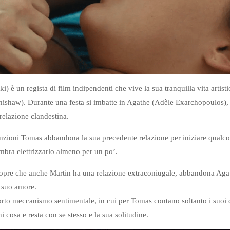
 è un regista di film indipendenti che vive la sua tranquilla vita artist
ishaw). Durante una festa si imbatte in Agathe (Adèle Exarchopoulos), 
 relazione clandestina.
inzioni Tomas abbandona la sua precedente relazione per iniziare qualco
bra elettrizzarlo almeno per un po’.
re che anche Martin ha una relazione extraconiugale, abbandona Agath
l suo amore.
orto meccanismo sentimentale, in cui per Tomas contano soltanto i suoi des
 cosa e resta con se stesso e la sua solitudine.