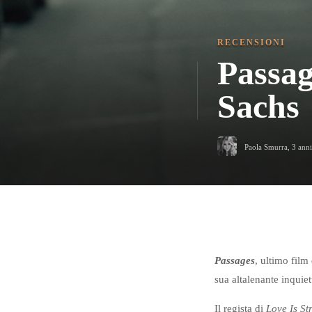
RECENSIONI
Passag
Sachs
Paola Smurra
,
3 anni
Passages
, ultimo film
sua altalenante inquie
Il regista di
Love Is St