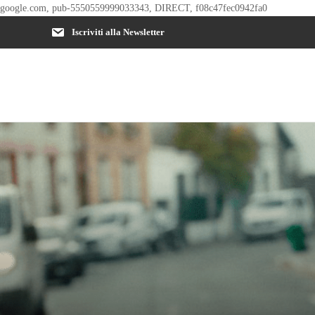
google.com, pub-5550559999033343, DIRECT, f08c47fec0942fa0
Iscriviti alla Newsletter