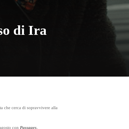
so di Ira
ta che cerca di sopravvivere alla
 agosto con
Passages
.