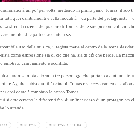
 drammaticità un po’ per volta, mettendo in primo piano Tomas, il suo tra
a su tutti quei cambiamenti e sulla modalità – da parte del protagonista 
. La sfrenata ricerca del piacere di Tomas, delle sue pulsioni e di ciò che
avere uno dei due partner accanto a sé.
cettibile uso della musica, il regista mette al centro della scena desideri
onista come espressione sia di ciò che ha, sia di ciò che perde. La macchi
po emotivo, cambiamento e sconfitta.
ica amorosa ruota attorno a tre personaggi che portano avanti una trama 
rtin e Agathe subiscono il fascino di Tomas e successivamente si allonta
tner così come è cambiato lo stesso Tomas.
ui si attraversano le differenti fasi di un’incertezza di un protagonista ch
che lo attende.
TICO
#FESTIVAL
#FESTIVAL DI BERLINO