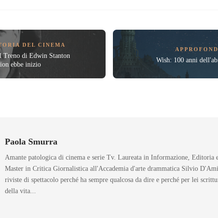
TORIA DEL CINEMA
APPROFOND
l Treno di Edwin Stanton
Wish: 100 anni dell'a
tion ebbe inizio
Paola Smurra
Amante patologica di cinema e serie Tv. Laureata in Informazione, Editoria
Master in Critica Giornalistica all'Accademia d'arte drammatica Silvio D'Am
riviste di spettacolo perché ha sempre qualcosa da dire e perché per lei scritt
della vita...