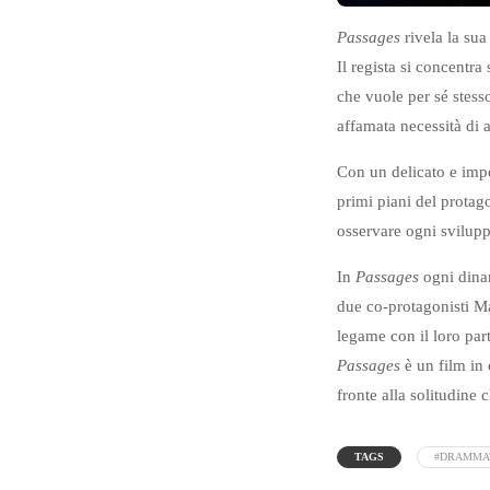
Passages
rivela la sua
Il regista si concentr
che vuole per sé stesso
affamata necessità di 
Con un delicato e imper
primi piani del protag
osservare ogni svilup
In
Passages
ogni dinam
due co-protagonisti Ma
legame con il loro par
Passages
è un film in c
fronte alla solitudine 
TAGS
#DRAMMA