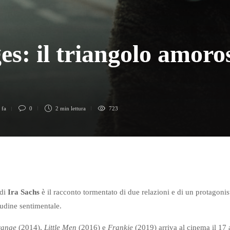
es: il triangolo amoro
 fa
0
2 min
lettura
723
 di
Ira Sachs
è il racconto tormentato di due relazioni e di un protagonis
tudine sentimentale.
range
(2014),
Little Men
(2016) e
Frankie
(2019) arriva al cinema il 17