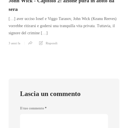
John Wick - Capitolo 2: azione pura in abito da
sera
[…] aver ucciso Iosef e Viggo Tarasov, John Wick (Keanu Reeves)
vorrebbe ritirarsi e godersi una tranquilla vita privata. Tuttavia, il
signore del crimine […]
3 anni fa
Rispondi
Lascia un commento
Il tuo commento
*