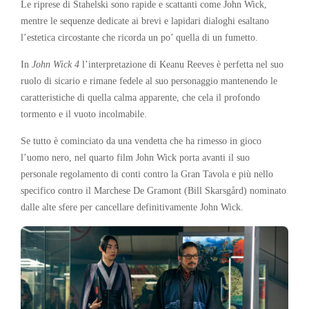
Le riprese di Stahelski sono rapide e scattanti come John Wick,
mentre le sequenze dedicate ai brevi e lapidari dialoghi esaltano
l’estetica circostante che ricorda un po’ quella di un fumetto.
In
John Wick 4
l’interpretazione di Keanu Reeves è perfetta nel suo
ruolo di sicario e rimane fedele al suo personaggio mantenendo le
caratteristiche di quella calma apparente, che cela il profondo
tormento e il vuoto incolmabile.
Se tutto è cominciato da una vendetta che ha rimesso in gioco
l’uomo nero, nel quarto film John Wick porta avanti il suo
personale regolamento di conti contro la Gran Tavola e più nello
specifico contro il Marchese De Gramont (Bill Skarsgård) nominato
dalle alte sfere per cancellare definitivamente John Wick.