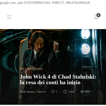
google.com, pub-5550559999033343, DIRECT, f08c47fec0942fa0
0
RECENSIONI
John Wick 4 di Chad Stahelski:
la resa dei conti ha inizio
Paola Smurra
,
3 anni fa
1
3 min
804