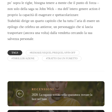
po’ sopra le righe, bisogna tenere a mente che il punto di forza –
non solo della saga su John Wick – ma dell’intero genere action è
proprio la capacità di esagerare e spettacolarizzare.
Stahelski dirige un quarto capitolo che ha tutta l’aria di essere un
epilogo che celebra un antieroe, un personaggio che si lascia
trasportare (ancora una volta) dalla vendetta cercando la sua
salvezza personale.
TAGS
#REMAKE/SEQUEL/PREQUEL/SPIN-OFF
#THRILLER/AZIONE
#TRATTO DA UN FUMETTO
RECENSIONI
2028: La ragazza trovata nella spazzatura: trovare la
luce nel buio