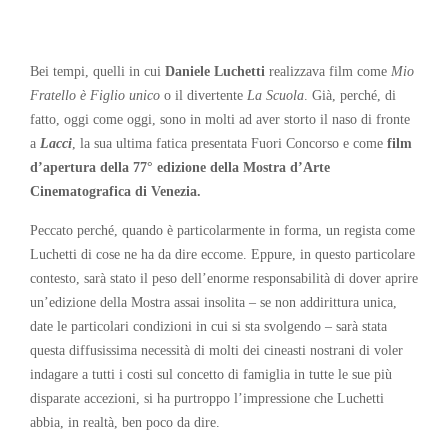
Bei tempi, quelli in cui
Daniele Luchetti
realizzava film come
Mio
Fratello è Figlio unico
o il divertente
La Scuola
. Già, perché, di
fatto, oggi come oggi, sono in molti ad aver storto il naso di fronte
a
Lacci
, la sua ultima fatica presentata Fuori Concorso e come
film
d’apertura della 77° edizione della Mostra d’Arte
Cinematografica di Venezia.
Peccato perché, quando è particolarmente in forma, un regista come
Luchetti di cose ne ha da dire eccome. Eppure, in questo particolare
contesto, sarà stato il peso dell’enorme responsabilità di dover aprire
un’edizione della Mostra assai insolita – se non addirittura unica,
date le particolari condizioni in cui si sta svolgendo – sarà stata
questa diffusissima necessità di molti dei cineasti nostrani di voler
indagare a tutti i costi sul concetto di famiglia in tutte le sue più
disparate accezioni, si ha purtroppo l’impressione che Luchetti
abbia, in realtà, ben poco da dire.