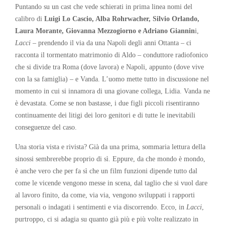
Puntando su un cast che vede schierati in prima linea nomi del
calibro di
Luigi Lo Cascio, Alba Rohrwacher, Silvio Orlando,
Laura Morante, Giovanna Mezzogiorno e Adriano Giannin
i,
Lacci
– prendendo il via da una Napoli degli anni Ottanta – ci
racconta il tormentato matrimonio di Aldo – conduttore radiofonico
che si divide tra Roma (dove lavora) e Napoli, appunto (dove vive
con la sa famiglia) – e Vanda. L’uomo mette tutto in discussione nel
momento in cui si innamora di una giovane collega, Lidia. Vanda ne
è devastata. Come se non bastasse, i due figli piccoli risentiranno
continuamente dei litigi dei loro genitori e di tutte le inevitabili
conseguenze del caso.
Una storia vista e rivista? Già da una prima, sommaria lettura della
sinossi sembrerebbe proprio di sì. Eppure, da che mondo è mondo,
è anche vero che per fa sì che un film funzioni dipende tutto dal
come le vicende vengono messe in scena, dal taglio che si vuol dare
al lavoro finito, da come, via via, vengono sviluppati i rapporti
personali o indagati i sentimenti e via discorrendo. Ecco, in
Lacci
,
purtroppo, ci si adagia su quanto già più e più volte realizzato in