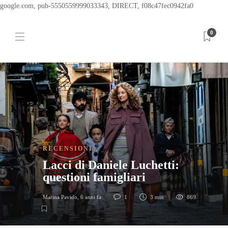
google.com, pub-5550559999033343, DIRECT, f08c47fec0942fa0
0
RECENSIONI
Lacci di Daniele Luchetti:
questioni famigliari
Marina Pavido
,
6 anni fa
1
3 min
869