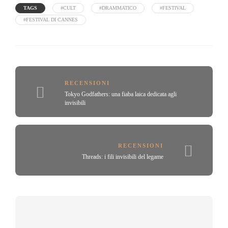
TAGS
#CULT
#DRAMMATICO
#FESTIVAL
#FESTIVAL DI CANNES
RECENSIONI
Tokyo Godfathers: una fiaba laica dedicata agli
invisibili
RECENSIONI
Threads: i fili invisibili del legame