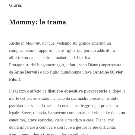
Giuria
.
Mommy: la trama
Anche in
Mommy
, dunque, vediamo sul grande schermo un
complicatissimo rapporto madre-figlio, qui portato addirittura
all’estremo da una delicata malattia psichiatrica.
Protagonisti del lungometraggio, infatti, sono Diane (impersonata
da
Anne Dorval
) e suo figlio quindicenne Steve (
Antoine Olivier
Pilon
).
Il ragazzo è affetto da
disturbo oppositivo provocatorio
e, dopo la
morte del padre, è stato mandato da sua madre presso un istituto
psichiatrico, saltando, secondo una nuova legge, ogni procedura
legale. Steve, tuttavia, ha sovente comportamenti violenti e dopo un
ennesimo, grave episodio, viene rimandato a casa. Diane, così,
dovrà imparare a convivere con lui e a gestire le sue difficoltà.
Riusciranno i due a trovare un loro equilibrio?