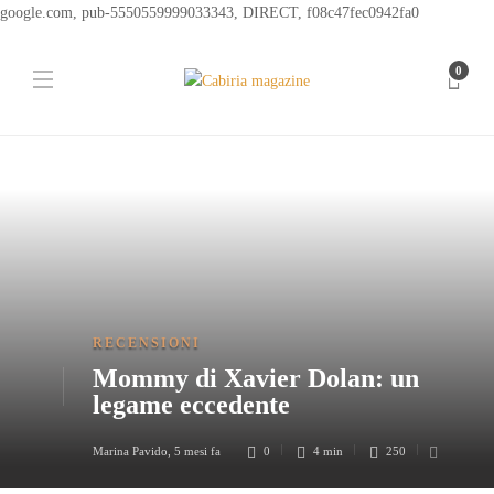
google.com, pub-5550559999033343, DIRECT, f08c47fec0942fa0
0
RECENSIONI
Mommy di Xavier Dolan: un
legame eccedente
Marina Pavido
,
5 mesi fa
0
4 min
250