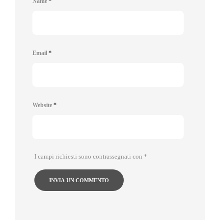
Name
*
Email
*
Website
*
I campi richiesti sono contrassegnati con
*