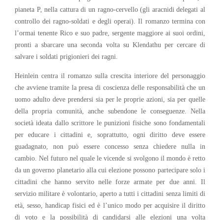
pianeta P, nella cattura di un ragno-cervello (gli aracnidi delegati al
controllo dei ragno-soldati e degli operai). Il romanzo termina con
l’ormai tenente Rico e suo padre, sergente maggiore ai suoi ordini,
pronti a sbarcare una seconda volta su Klendathu per cercare di
salvare i soldati prigionieri dei ragni.
Heinlein centra il romanzo sulla crescita interiore del personaggio
che avviene tramite la presa di coscienza delle responsabilità che un
uomo adulto deve prendersi sia per le proprie azioni, sia per quelle
della propria comunità, anche subendone le conseguenze. Nella
società ideata dallo scrittore le punizioni fisiche sono fondamentali
per educare i cittadini e, soprattutto, ogni diritto deve essere
guadagnato, non può essere concesso senza chiedere nulla in
cambio. Nel futuro nel quale le vicende si svolgono il mondo è retto
da un governo planetario alla cui elezione possono partecipare solo i
cittadini che hanno servito nelle forze armate per due anni. Il
servizio militare è volontario, aperto a tutti i cittadini senza limiti di
età, sesso, handicap fisici ed è l’unico modo per acquisire il diritto
di voto e la possibilità di candidarsi alle elezioni una volta