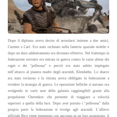
Dopo il diploma aveva deciso di arruolarsi insieme a due amici,
Carmen e Carl. Era stato reclutato nella fanteria spaziale mobile e
dopo un duro addestramento era divenuto effettivo. Nel frattempo la
federazione terrestre era entrata in guerra contro le razze aliene dei
ragni e dei “pelleossa” e perciò era stato subito impiegato
nell’attacco al pianeta madre degli aracnidi, Klendathu. Lo sbarco
era stato rovinoso e la ritirata aveva obbligato la federazione a
rivedere la strategia di guerra. Le operazioni belliche si stavano ora
svolgendo in varie aree della galassia raggiungibili grazie alla
propulsione Cherenkov che permette di viaggiare a velocità
superiori a quella della luce. Dopo aver portato i “pelleossa” dalla
propria parte la federazione si rivolge agli aracnidi. L’allievo
ufficiale Rico viene impiegato con successo su un loro avamposto, il