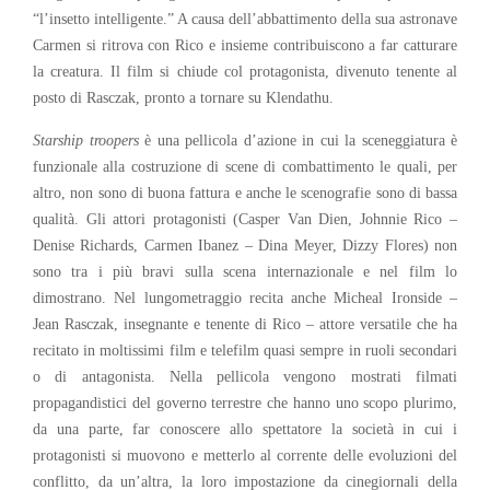
“l’insetto intelligente.” A causa dell’abbattimento della sua astronave
Carmen si ritrova con Rico e insieme contribuiscono a far catturare
la creatura. Il film si chiude col protagonista, divenuto tenente al
posto di Rasczak, pronto a tornare su Klendathu.
Starship troopers
è una pellicola d’azione in cui la sceneggiatura è
funzionale alla costruzione di scene di combattimento le quali, per
altro, non sono di buona fattura e anche le scenografie sono di bassa
qualità. Gli attori protagonisti (Casper Van Dien, Johnnie Rico –
Denise Richards, Carmen Ibanez – Dina Meyer, Dizzy Flores) non
sono tra i più bravi sulla scena internazionale e nel film lo
dimostrano. Nel lungometraggio recita anche Micheal Ironside –
Jean Rasczak, insegnante e tenente di Rico – attore versatile che ha
recitato in moltissimi film e telefilm quasi sempre in ruoli secondari
o di antagonista. Nella pellicola vengono mostrati filmati
propagandistici del governo terrestre che hanno uno scopo plurimo,
da una parte, far conoscere allo spettatore la società in cui i
protagonisti si muovono e metterlo al corrente delle evoluzioni del
conflitto, da un’altra, la loro impostazione da cinegiornali della