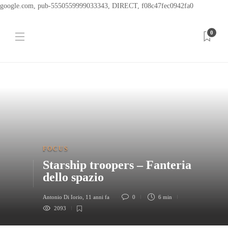
google.com, pub-5550559999033343, DIRECT, f08c47fec0942fa0
0
FOCUS
Starship troopers – Fanteria
dello spazio
Antonio Di Iorio
,
11 anni fa
0
6 min
2093