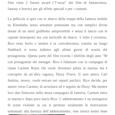
film vinse 2 Saturn award (“l’oscar” dei film di fantascienza,
fantasy e horror) per gli effetti speciali e per i costumi.
La pellicola si apre con lo sbarco della truppe della fanteria mobile
su Klendathu senza armature potenziate ma con semplici divise
dotate di un simil giubbotto antiproiettile e senza il lancio con le
capsule monoposto ma con navicelle da sbarco. L’esito è rovinoso,
Rico resta ferito e mentre è in convalescenza, tramite un lungo
flashback si torna indietro agli ultimi giorni di scuola del
protagonista. Questa parte del film ricorda i telefilm degli anni ‘90
con protagonisti dei teenager. Rico è fidanzato con la compagna di
classe Carmen Rojos che vuole diventare pilota in marina ma è
concupito da un’altra ragazza, Dizzy Flores. Il suoi amico Carl
Jenkins, invece, vuole entrare nei reparti psichici. Rico decide, per
amore verso Carmen, di arruolarsi ed è seguito da Dizzy. Ma mentre
loro due finiscono nella stessa compagnia di fanteria, Carmen entra
in marina e dopo poco lascia Rico. L’addestramento è un susseguirsi
di scene violente in cui si perdono totalmente le motivazioni
sottostanti alla durezza dell’addestramento, rese invece molto bene