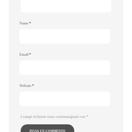
Name
*
Email
*
Website
*
I campi richiesti sono contrassegnati con
*