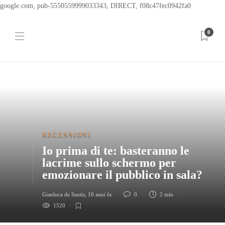
google.com, pub-5550559999033343, DIRECT, f08c47fec0942fa0
0
RECENSIONI
Io prima di te: basteranno le
lacrime sullo schermo per
emozionare il pubblico in sala?
Gianluca de Santis
,
10 anni fa
0
2 min
1520