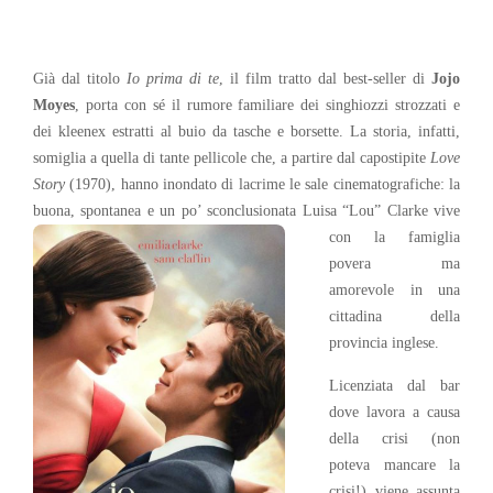
Già dal titolo
Io prima di te
, il film tratto dal best-seller di
Jojo
Moyes
, porta con sé il rumore familiare dei singhiozzi strozzati e
dei kleenex estratti al buio da tasche e borsette. La storia, infatti,
somiglia a quella di tante pellicole che, a partire dal capostipite
Love
Story
(1970), hanno inondato di lacrime le sale cinematografiche: la
buona, spontanea e un po’ sconclusionata Luisa “Lou” Clarke vive
con la famiglia
povera ma
amorevole in una
cittadina della
provincia inglese.
Licenziata dal bar
dove lavora a causa
della crisi (non
poteva mancare la
crisi!) viene assunta