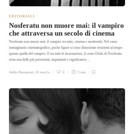
EDITORIALI
Nosferatu non muore mai: il vampiro
che attraversa un secolo di cinema
Nosferatu non muore mai: il vampiro tra mito, cinema e modernità. Nel vasto
immaginario cinematografico, poche figure si sono dimostrate resistenti al tempo
quanto quella del vampiro. E tra tutte le incarnazioni, il conte Orlok di Nosferatu
resta una delle più persistenti, inquietanti e significative....
Attilio Pietrantoni
,
10 mesi fa
0
5 min