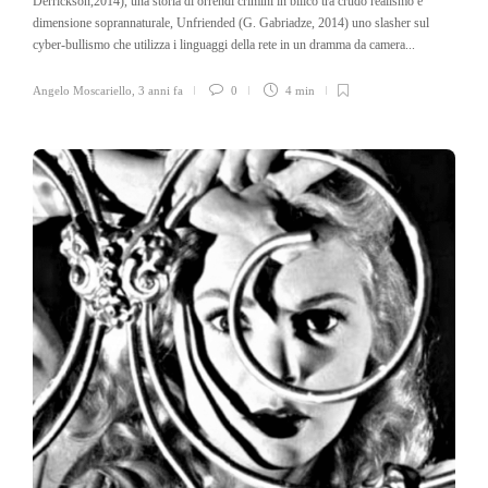
Derrickson,2014), una storia di orrendi crimini in bilico tra crudo realismo e
dimensione soprannaturale, Unfriended (G. Gabriadze, 2014) uno slasher sul
cyber-bullismo che utilizza i linguaggi della rete in un dramma da camera...
Angelo Moscariello
,
3 anni fa
0
4 min