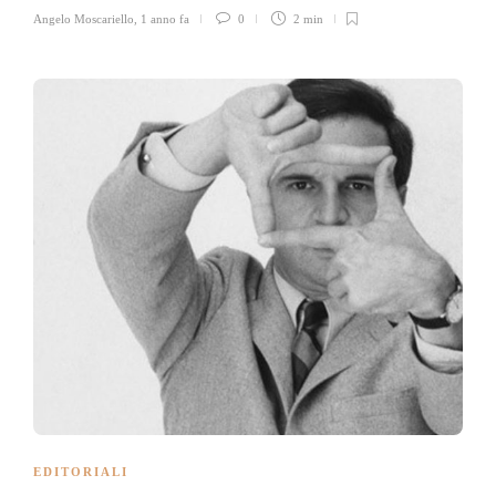
Angelo Moscariello
,
1 anno fa
0
2 min
EDITORIALI