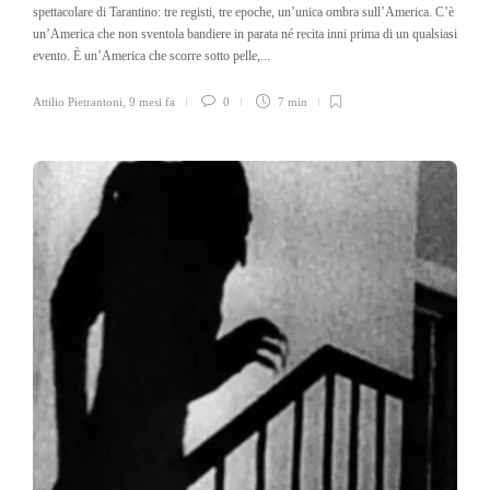
spettacolare di Tarantino: tre registi, tre epoche, un’unica ombra sull’America. C’è
un’America che non sventola bandiere in parata né recita inni prima di un qualsiasi
evento. È un’America che scorre sotto pelle,...
Attilio Pietrantoni
,
9 mesi fa
0
7 min