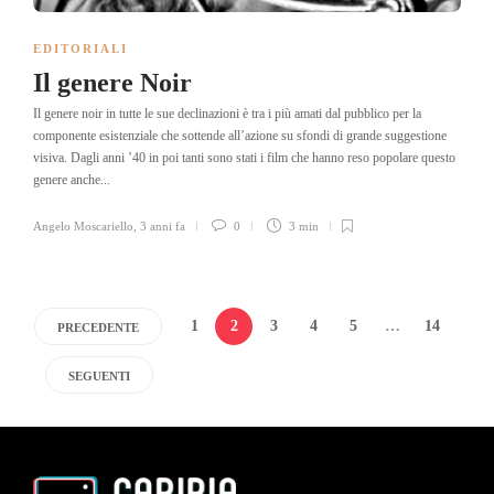
EDITORIALI
Il genere Noir
Il genere noir in tutte le sue declinazioni è tra i più amati dal pubblico per la
componente esistenziale che sottende all’azione su sfondi di grande suggestione
visiva. Dagli anni ’40 in poi tanti sono stati i film che hanno reso popolare questo
genere anche...
Angelo Moscariello
,
3 anni fa
0
3 min
1
2
3
4
5
…
14
PRECEDENTE
SEGUENTI