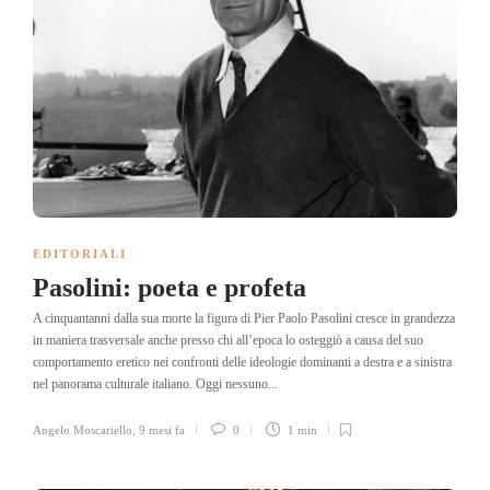
EDITORIALI
Pasolini: poeta e profeta
A cinquantanni dalla sua morte la figura di Pier Paolo Pasolini cresce in grandezza
in maniera trasversale anche presso chi all’epoca lo osteggiò a causa del suo
comportamento eretico nei confronti delle ideologie dominanti a destra e a sinistra
nel panorama culturale italiano. Oggi nessuno...
Angelo Moscariello
,
9 mesi fa
0
1 min