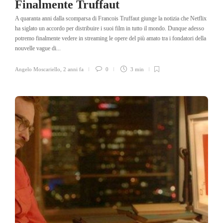
Finalmente Truffaut
A quaranta anni dalla scomparsa di Francois Truffaut giunge la notizia che Netflix
ha siglato un accordo per distribuire i suoi film in tutto il mondo. Dunque adesso
potremo finalmente vedere in streaming le opere del più amato tra i fondatori della
nouvelle vague di...
Angelo Moscariello
,
2 anni fa
0
3 min