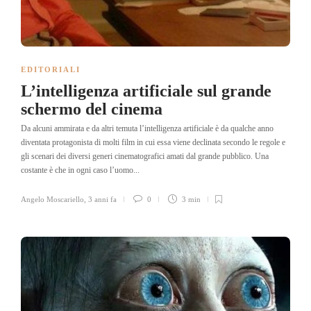
EDITORIALI
L’intelligenza artificiale sul grande
schermo del cinema
Da alcuni ammirata e da altri temuta l’intelligenza artificiale è da qualche anno
diventata protagonista di molti film in cui essa viene declinata secondo le regole e
gli scenari dei diversi generi cinematografici amati dal grande pubblico. Una
costante è che in ogni caso l’uomo...
Angelo Moscariello
,
3 anni fa
0
3 min