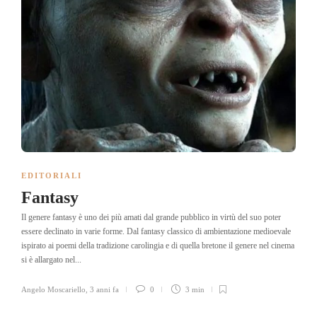
EDITORIALI
Fantasy
Il genere fantasy è uno dei più amati dal grande pubblico in virtù del suo poter
essere declinato in varie forme. Dal fantasy classico di ambientazione medioevale
ispirato ai poemi della tradizione carolingia e di quella bretone il genere nel cinema
si è allargato nel...
Angelo Moscariello
,
3 anni fa
0
3 min