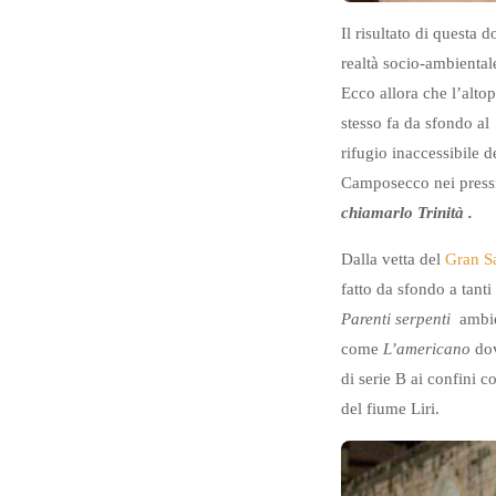
Il risultato di questa 
realtà socio-ambiental
Ecco allora che l’alto
stesso fa da sfondo a
rifugio inaccessibile
Camposecco nei pressi
chiamarlo Trinità .
Dalla vetta del
Gran S
fatto da sfondo a tant
Parenti serpenti
ambie
come
L’americano
dov
di serie B ai confini c
del fiume Liri.