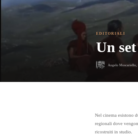
EDITORIALI
Un set
Angelo Moscariello
,
Nel cinema esistono du
regionali dove vengono
ricostruiti in studio.