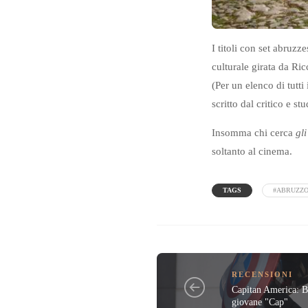
I titoli con set abruzz
culturale girata da Ric
(Per un elenco di tut
scritto dal critico e 
Insomma chi cerca
gli
soltanto al cinema.
TAGS
#ABRUZZ
RECENSIONI
Capitan America: B
giovane "Cap"