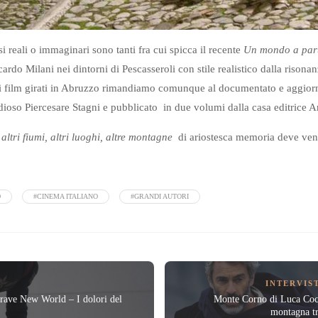
esi reali o immaginari sono tanti fra cui spicca il recente
Un mondo a par
cardo Milani nei dintorni di Pescasseroli con stile realistico dalla risona
ti i film girati in Abruzzo rimandiamo comunque al documentato e aggio
studioso Piercesare Stagni e pubblicato in due volumi dalla casa editrice 
 altri fiumi, altri luoghi, altre montagne
di ariostesca memoria deve ven
O
#CINEMA ITALIANO
#GRANDI AUTORI
INTERVIS
rave New World – I dolori del
Monte Corno di Luca Coco
montagna tr