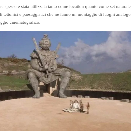
he spesso è stata utilizzata tanto come location quanto come set naturale 
di tettonici e paesaggistici che ne fanno un montaggio di luoghi analog
uaggio cinematografico.