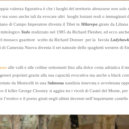
doppia valenza figurativa è che i luoghi del territorio abruzzese non sol
e ma sono anche tali da evocare altri luoghi lontani reali o immaginari 
piano di Campo Imperatore diventa il Tibet in
Milarepa
girato da Liliana
l mitologico
Yado
realizzato nel 1985 da Richard Fleisher, ed ecco anche 
 del monaco guaritore scelto da Richard Donner per la favola
Ladyhaw
 di Camerata Nuova diventa il set naturale dello spaghetti western di 
asso
alle valli e alle colline sottostanti fino alla dolce costa adriatica i
i generi popolari grazie alla sua capacità evocativa ma anche a black c
ntato da Monicelli in una
Sulmona
natalizia innevata e avvelenata op
e il killer George Clooney si aggira tra i vicoli di Castel del Monte, per
on l’erotico e il porno girati negli ultimi decenni nell’inquietante castell