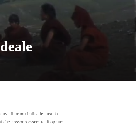
ideale
dove il primo indica le località
hi che possono essere reali oppure