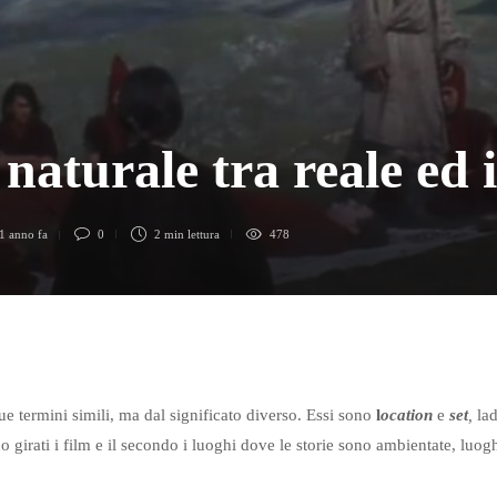
 naturale tra reale ed 
1 anno fa
0
2 min
lettura
478
e termini simili, ma dal significato diverso. Essi sono
l
ocation
e
set
,
lad
 girati i film e il secondo i luoghi dove le storie sono ambientate, luog