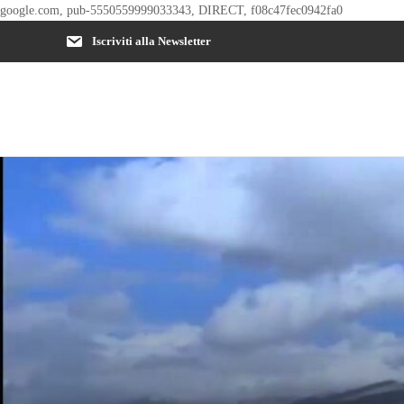
google.com, pub-5550559999033343, DIRECT, f08c47fec0942fa0
Iscriviti alla Newsletter