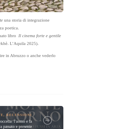
te
una storia di integrazione
nza poetica.
rnato libro
Il cinema forte e gentile
Arkhè. L’Aquila 2025).
ire in Abruzzo o anche vederlo
TE
,
RECENSIONI
ccetta: l'uomo e la
a passato e presente