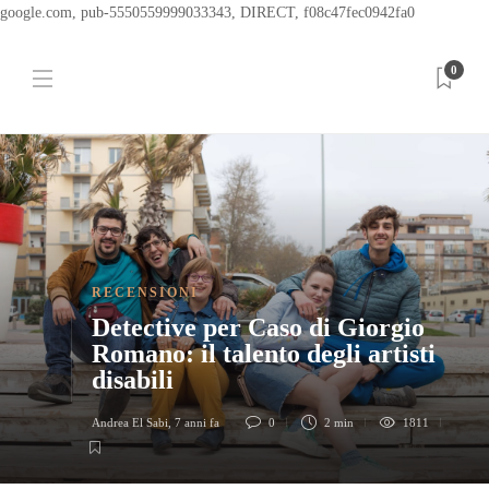
google.com, pub-5550559999033343, DIRECT, f08c47fec0942fa0
0
RECENSIONI
Detective per Caso di Giorgio
Romano: il talento degli artisti
disabili
Andrea El Sabi
,
7 anni fa
0
2 min
1811