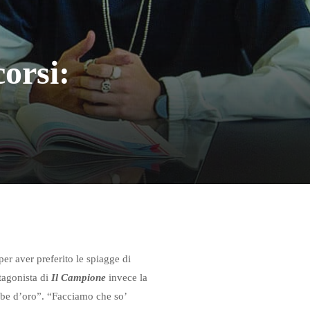
orsi:
er aver preferito le spiagge di
otagonista di
Il Campione
invece la
pibe d’oro”. “Facciamo che so’