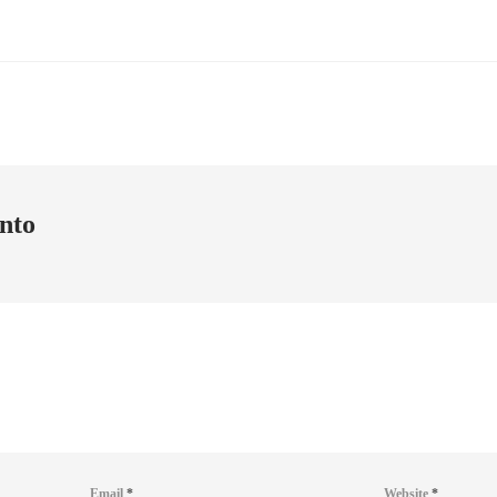
nto
Email
*
Website
*