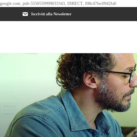
google.com, pub-5550559999033343, DIRECT, f08c47fec0942fa0
Iscriviti alla Newsletter