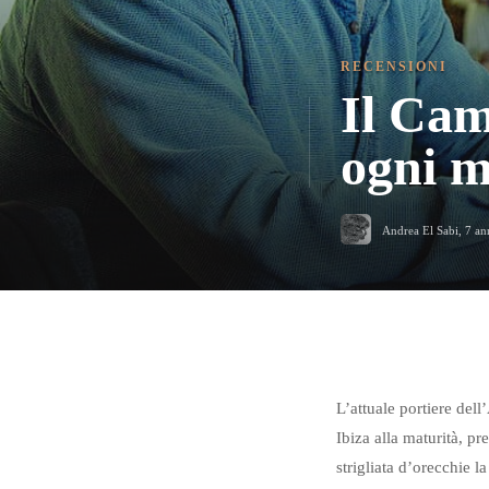
RECENSIONI
Il Cam
ogni 
Andrea El Sabi
,
7 an
L’attuale portiere del
Ibiza alla maturità, p
strigliata d’orecchie 