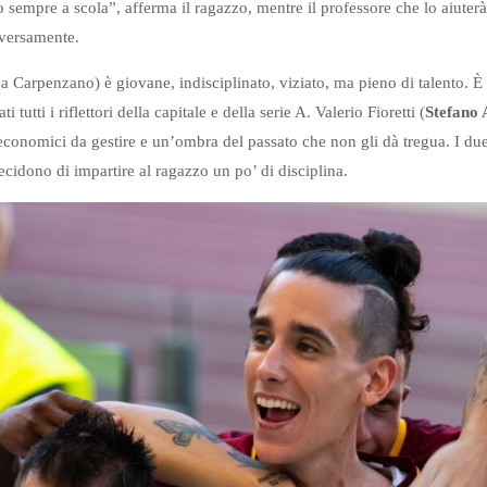
sempre a scola”, afferma il ragazzo, mentre il professore che lo aiuterà
iversamente.
a Carpenzano) è giovane, indisciplinato, viziato, ma pieno di talento. 
 tutti i riflettori della capitale e della serie A. Valerio Fioretti (
Stefano 
conomici da gestire e un’ombra del passato che non gli dà tregua. I due
ecidono di impartire al ragazzo un po’ di disciplina.