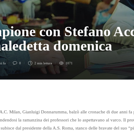
pione con Stefano Acc
maledetta domenica
ni fa
0
2 min
lettura
1071
l’A.C. Milan, Gianluigi Donnarumma, balzò alle cronache di due anni fa p
rendendosi la ramanzina dei professori che lo aspettavano al varco. Il pr
la subisce dal presidente della A.S. Roma, stanco delle bravate del suo “