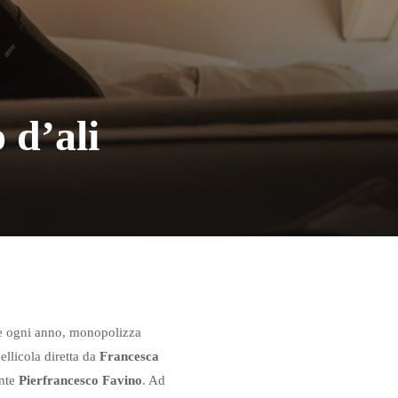
o d’ali
 ogni anno, monopolizza
pellicola diretta da
Francesca
ente
Pierfrancesco Favino
. Ad