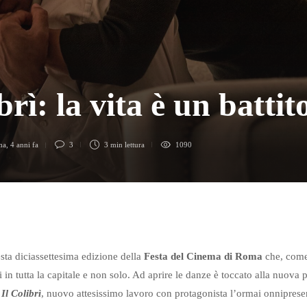
brì: la vita è un battit
ma
,
4 anni fa
3
3 min
lettura
1090
esta diciassettesima edizione della
Festa del Cinema di Roma
che, come
li in tutta la capitale e non solo. Ad aprire le danze è toccato alla nuova 
e
Il Colibrì
, nuovo attesissimo lavoro con protagonista l’ormai onnipres