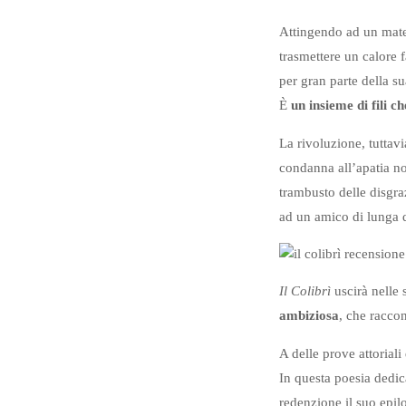
Attingendo ad un mate
trasmettere un calore 
per gran parte della su
È
un insieme di fili ch
La rivoluzione, tuttav
condanna all’apatia no
trambusto delle disgra
ad un amico di lunga d
Il Colibrì
uscirà nelle
ambiziosa
, che racco
A delle prove attorial
In questa poesia dedica
redenzione il suo epil