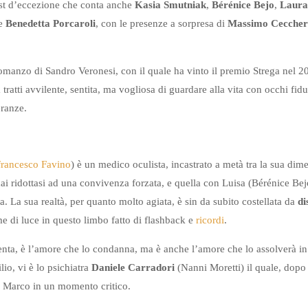
st d’eccezione che conta anche
Kasia Smutniak
,
Bérénice Bejo
,
Laura
e
Benedetta Porcaroli
, con le presenze a sorpresa di
Massimo Ceccher
omanzo di Sandro Veronesi, con il quale ha vinto il premio Strega nel 
 tratti avvilente, sentita, ma vogliosa di guardare alla vita con occhi fi
eranze.
francesco Favino
) è un medico oculista, incastrato a metà tra la sua d
i ridottasi ad una convivenza forzata, e quella con Luisa (Bérénice Bej
a. La sua realtà, per quanto molto agiata, è sin da subito costellata da
di
e di luce in questo limbo fatto di flashback e
ricordi
.
enta, è l’amore che lo condanna, ma è anche l’amore che lo assolverà i
lio, vi è lo psichiatra
Daniele Carradori
(Nanni Moretti) il quale, dopo
a Marco in un momento critico.