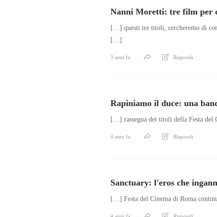
Nanni Moretti: tre film per
[…] questi tre titoli, cercheremo di com
[…]
3 anni fa
Rispondi
Rapiniamo il duce: una band
[…] rassegna dei titoli della Festa de
4 anni fa
Rispondi
Sanctuary: l'eros che ingan
[…] Festa del Cinema di Roma continua,
4 anni fa
Rispondi