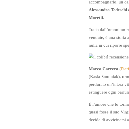
accompagnarlo, un ca
Alessandro Tedeschi
Moretti
.
Tratta dall’omonimo r
vendute, è una storia a
nulla in cui riporre sp
Marco Carrera
(
Pier
(Kasia Smutniak), orma
perdurato un’intera vit
estinguere ogni barlum
È l’amore che lo torm
quasi fosse il suo Virgi
decide di avvicinarsi 