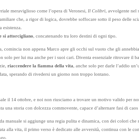
riale meraviglioso come l’opera di Veronesi,
Il Colibrì
, avvolgente nel s
familiare che, a rigor di logica, dovrebbe soffocare sotto il peso delle 
a esistenza.
e si attorcigliano
, concatenando tra loro destini di ogni tipo.
ia, comincia non appena Marco apre gli occhi sul vuoto che gli annebbia
n solo per lui ma anche per i suoi cari. Diventa essenziale ritrovare il b
zie,
riaccendere la fiamma della vita
, anche solo per darle l’addio un’
ata, sperando di rivedersi un giorno non troppo lontano.
 sale il 14 ottobre, e noi non riusciamo a trovare un motivo valido per n
nta una storia con dolcezza commovente, capace d’alternare fasi di caos
i da manuale si aggiunge una regia pulita e dinamica, con dei colori che r
ta alla vita, il primo verso è dedicato alle avversità, continua con le co
ogo.