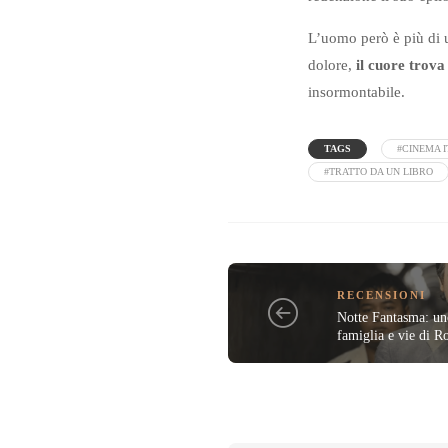
L’uomo però è più di u
dolore,
il cuore trov
insormontabile.
TAGS
#CINEMA 
#TRATTO DA UN LIBRO
RECENSIONI
Notte Fantasma: uno
famiglia e vie di 