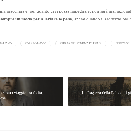
na macchina e, per quanto ci si possa impegnare, non sarà mai razionale
a sempre un modo per alleviare le pene
, anche quando il sacrificio per 
ITALIANO
#DRAMMATICO
#FESTA DEL CINEMA DI ROMA
#FESTIVAL
 strano viaggio tra follia,
La Ragazza della Palude: il gi
Roma