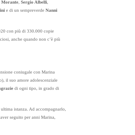
 Morante
,
Sergio Albelli
,
ini
e di un sempreverde
Nanni
2020 con più di 330.000 copie
duciosi, anche quando non c’è più
imensione coniugale con Marina
o), il suo amore adolescenziale
sgrazie
di ogni tipo, in grado di
n ultima istanza. Ad accompagnarlo,
 aver seguito per anni Marina,