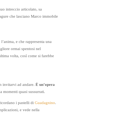
uo intreccio articolato, sa
sciagure che lasciano Marco immobile
 l’anima, e che rappresenta una
agliore ormai spentosi nel
ultima volta, così come si farebbe
on invitarvi ad andare.
È un’opera
 a momenti quasi sussurrati.
icordano i pastelli di
Guadagnino
.
mplicazioni, e vede nella