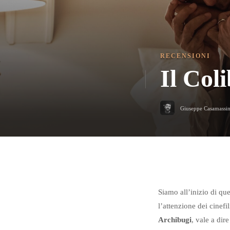
RECENSIONI
Il Coli
Giuseppe Casamassi
Siamo all’inizio di qu
l’attenzione dei cinefi
Archibugi
, vale a dir