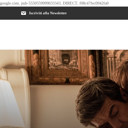
google.com, pub-5550559999033343, DIRECT, f08c47fec0942fa0
Iscriviti alla Newsletter