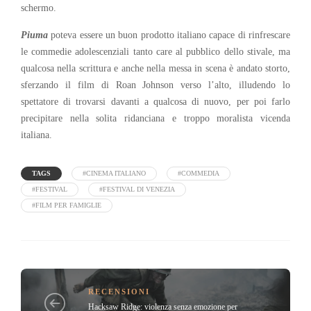
schermo.
Piuma
poteva essere un buon prodotto italiano capace di rinfrescare
le commedie adolescenziali tanto care al pubblico dello stivale, ma
qualcosa nella scrittura e anche nella messa in scena è andato storto,
sferzando il film di Roan Johnson verso l’alto, illudendo lo
spettatore di trovarsi davanti a qualcosa di nuovo, per poi farlo
precipitare nella solita ridanciana e troppo moralista vicenda
italiana.
TAGS
#CINEMA ITALIANO
#COMMEDIA
#FESTIVAL
#FESTIVAL DI VENEZIA
#FILM PER FAMIGLIE
RECENSIONI
Hacksaw Ridge: violenza senza emozione per