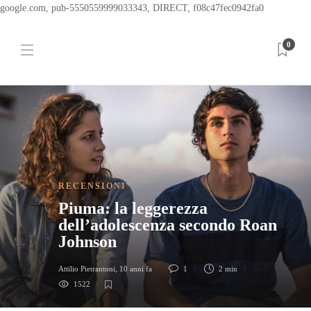
google.com, pub-5550559999033343, DIRECT, f08c47fec0942fa0
0
RECENSIONI
Piuma: la leggerezza
dell’adolescenza secondo Roan
Johnson
Attilio Pietrantoni
,
10 anni fa
1
2 min
1522