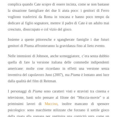
complica quando Cate scopre di essere incinta, come se non bastasse
la situazione famigliare dei due li aiuta poco: i genitori di Ferro
vogliono trasferirsi da Roma in toscana e hanno poco tempo da
dedicare al figlio sognatore, mentre il padre di Cate è un adulto mai
cresciuto, disoccupato e col vizio del gioco.
Insieme a queste pittoresche e sgangherate famiglie i due futuri
genitori di Piuma affronteranno la gravidanza fino al lieto evento.
Nelle intensioni di Johnson, anche sceneggiatore, c’era senza dubbio
quella di fare la versione italiana delle commedie indipendenti
americane: molte cose ricordano in effetti una versione senza
inventiva del capolavoro Juno (2007), ma
Piuma
è lontano anni luce
dalla qualità del film di Reitman.
I personaggi di
Piuma
sono caratteri visti e stravisti tra cinema e
televisione, basti solo pensare al filone dei “Moccia-movie” o ai
primissimi lavori di
Muccino
, inoltre mancano di spessore
psicologico: sono macchiette stilizzate che forzano il sottile gioco
della risata alla romana per restituire una comicità unta come un