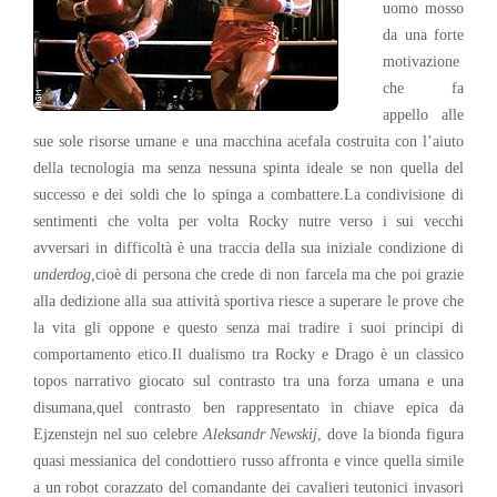
uomo mosso
da una forte
motivazione
che fa
appello alle
sue sole risorse umane e una macchina acefala costruita con l’aiuto
della tecnologia ma senza nessuna spinta ideale se non quella del
successo e dei soldi che lo spinga a combattere.La condivisione di
sentimenti che volta per volta Rocky nutre verso i sui vecchi
avversari in difficoltà è una traccia della sua iniziale condizione di
underdog,
cioè di persona che crede di non farcela ma che poi grazie
alla dedizione alla sua attività sportiva riesce a superare le prove che
la vita gli oppone e questo senza mai tradire i suoi principi di
comportamento etico.Il dualismo tra Rocky e Drago è un classico
topos narrativo giocato sul contrasto tra una forza umana e una
disumana,quel contrasto ben rappresentato in chiave epica da
Ejzenstejn nel suo celebre
Aleksandr Newskij
, dove la bionda figura
quasi messianica del condottiero russo affronta e vince quella simile
a un robot corazzato del comandante dei cavalieri teutonici invasori