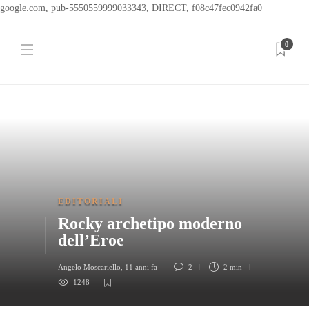
google.com, pub-5550559999033343, DIRECT, f08c47fec0942fa0
0
EDITORIALI
Rocky archetipo moderno
dell’Eroe
Angelo Moscariello
,
11 anni fa
2
2 min
1248