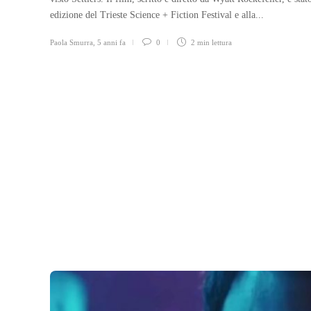
edizione del Trieste Science + Fiction Festival e alla...
Paola Smurra
,
5 anni fa
0
2 min
lettura