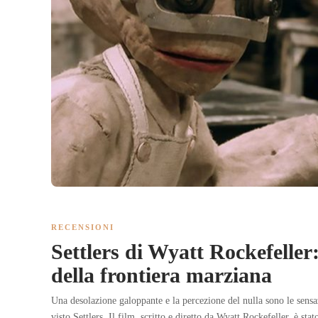
RECENSIONI
Settlers di Wyatt Rockefeller:
della frontiera marziana
Una desolazione galoppante e la percezione del nulla sono le sensa
visto Settlers. Il film, scritto e diretto da Wyatt Rockefeller, è sta