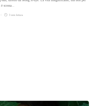
g-sun, diretto da Jeong Ji-hye. La vita insignificante, ma non per
 è scossa...
3 min
lettura