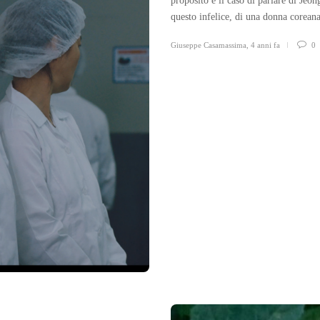
proposito è il caso di parlare di Jeon
questo infelice, di una donna coreana
Giuseppe Casamassima
,
4 anni fa
0