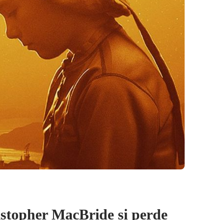
stopher MacBride si perde