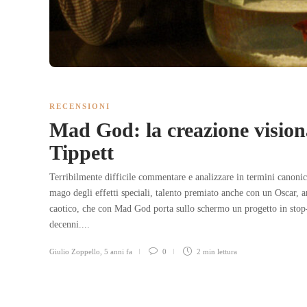
RECENSIONI
Mad God: la creazione visiona
Tippett
Terribilmente difficile commentare e analizzare in termini canonici
mago degli effetti speciali, talento premiato anche con un Oscar, ar
caotico, che con Mad God porta sullo schermo un progetto in stop
decenni....
Giulio Zoppello
,
5 anni fa
0
2 min
lettura