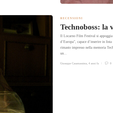
RECENSIONI
Technoboss: la 
Il Locarno Film Festival si appoggia 
d’Europa”, capace d’inserire in lista
rimasto impresso nella memoria Tech
un...
Giuseppe Casamassima
,
4 anni fa
0