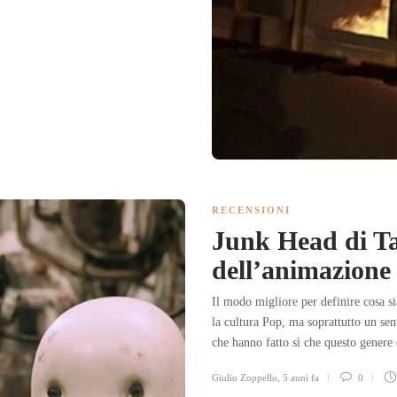
RECENSIONI
Junk Head di Ta
dell’animazion
Il modo migliore per definire cosa 
la cultura Pop, ma soprattutto un sen
che hanno fatto sì che questo genere 
Giulio Zoppello
,
5 anni fa
0