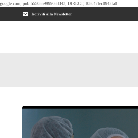
google.com, pub-5550559999033343, DIRECT, f08c47fec0942fa0
Iscriviti alla Newsletter