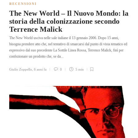
RECENSIONI
The New World – Il Nuovo Mondo: la
storia della colonizzazione secondo
Terrence Malick
The New World usciva nelle sale italiane il 13 gennaio 2006. Dopo 15 anni,
bisogna prendere atto che, nel tentativo di smarcarsi dal punto di vista tematico ed
espressivo dal suo precedente La Sottile Linea Rossa, Terrence Malick, finì per
confezionare un prodotto che, se da...
Giulio Zoppello
,
6 anni fa
0
5 min