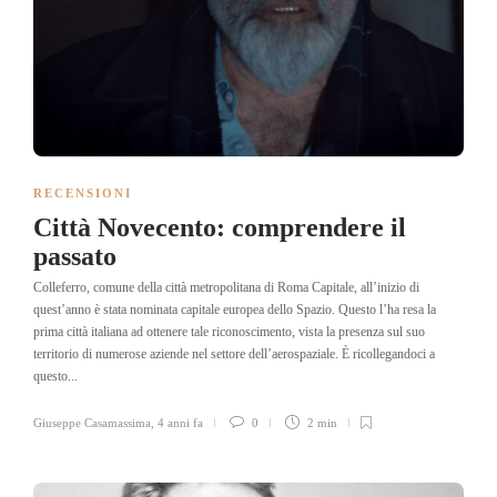
RECENSIONI
Città Novecento: comprendere il
passato
Colleferro, comune della città metropolitana di Roma Capitale, all’inizio di
quest’anno è stata nominata capitale europea dello Spazio. Questo l’ha resa la
prima città italiana ad ottenere tale riconoscimento, vista la presenza sul suo
territorio di numerose aziende nel settore dell’aerospaziale. È ricollegandoci a
questo...
Giuseppe Casamassima
,
4 anni fa
0
2 min