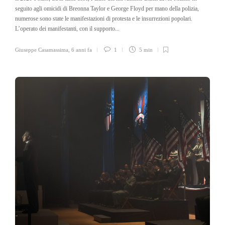
seguito agli omicidi di Breonna Taylor e George Floyd per mano della polizia,
numerose sono state le manifestazioni di protesta e le insurrezioni popolari.
L’operato dei manifestanti, con il supporto...
Giuseppe Casamassima
,
6 anni fa
1
5 min