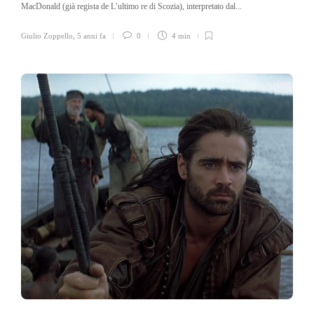
MacDonald (già regista de L’ultimo re di Scozia), interpretato dal...
Giulio Zoppello
,
5 anni fa
0
4 min