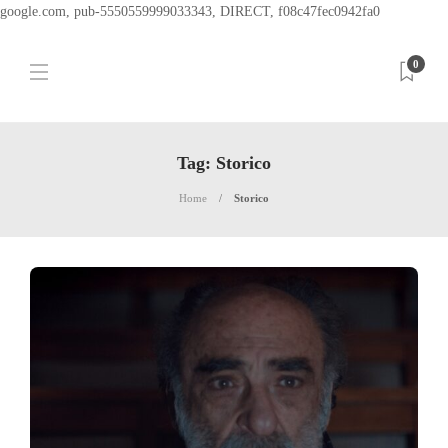
google.com, pub-5550559999033343, DIRECT, f08c47fec0942fa0
0
Tag:
Storico
Home
Storico