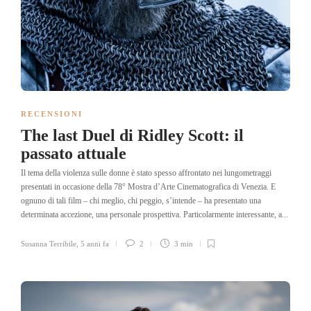
RECENSIONI
The last Duel di Ridley Scott: il
passato attuale
Il tema della violenza sulle donne è stato spesso affrontato nei lungometraggi
presentati in occasione della 78° Mostra d’Arte Cinematografica di Venezia. E
ognuno di tali film – chi meglio, chi peggio, s’intende – ha presentato una
determinata accezione, una personale prospettiva. Particolarmente interessante, a...
Susanna Terribile
,
5 anni fa
2
3 min