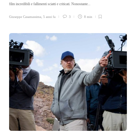
film incredibili e fallimenti sciatti e criticati. Nonostante...
Giuseppe Casamassima
,
5 anni fa
3
8 min