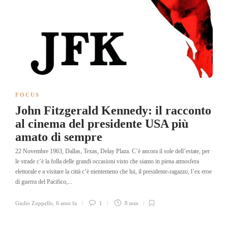
FOCUS
John Fitzgerald Kennedy: il racconto
al cinema del presidente USA più
amato di sempre
22 Novembre 1963, Dallas, Texas, Delay Plaza. C’è ancora il sole dell’estate, per
le strade c’è la folla delle grandi occasioni visto che siamo in piena atmosfera
elettorale e a visitare la città c’è nientemeno che lui, il presidente-ragazzo, l’ex eroe
di guerra del Pacifico,...
Giulio Zoppello
,
6 anni fa
1
8 min