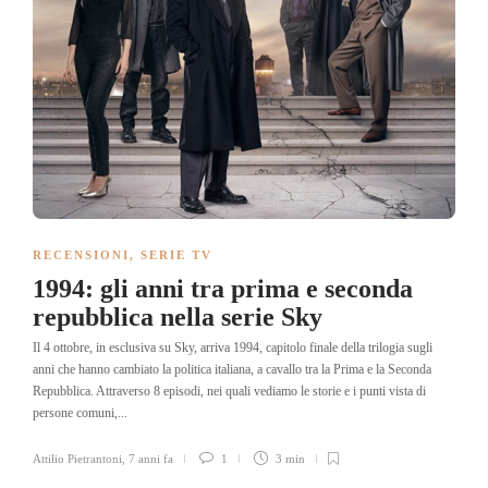
RECENSIONI
,
SERIE TV
1994: gli anni tra prima e seconda
repubblica nella serie Sky
Il 4 ottobre, in esclusiva su Sky, arriva 1994, capitolo finale della trilogia sugli
anni che hanno cambiato la politica italiana, a cavallo tra la Prima e la Seconda
Repubblica. Attraverso 8 episodi, nei quali vediamo le storie e i punti vista di
persone comuni,...
Attilio Pietrantoni
,
7 anni fa
1
3 min