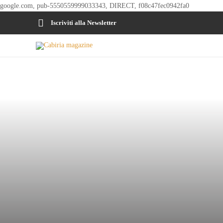
google.com, pub-5550559999033343, DIRECT, f08c47fec0942fa0
Iscriviti alla Newsletter