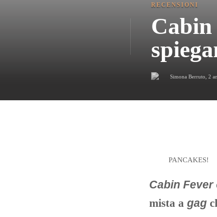
RECENSIONI
Cabin 
spiega
Simona Berruto
,
2 a
PANCAKES!
Cabin Fever
mista a
gag
ch