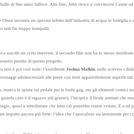
l ballo di fine anno fallisce. Alla fine, John riesce a convincere Cassie a
e Olsen incontra un operaio infetto dell’industria di acqua in bottiglia 
 tutti fin troppo tranquilli.
oca suscitò un certo interesse, il secondo film non ha lo stesso mordente n
 essersi pentito di questo progetto.
a non è poi così male: l’esordiente
Joshua Malkin
, nello scrivere i di
personaggi adolescenziali alle prese con temi apparentemente superficiali.
mo, manca la spinta sul pedale per le body gag, ma gli elementi comici n
e guarda caso è il ragazzo più grasso), l’incipit e il finale animati che r
agio, quasi a sottolineare che tutto ciò potrebbe essere evitato. E a tal p
un impatto ancora più forte: l’idea che l’apocalisse sia imminente per co