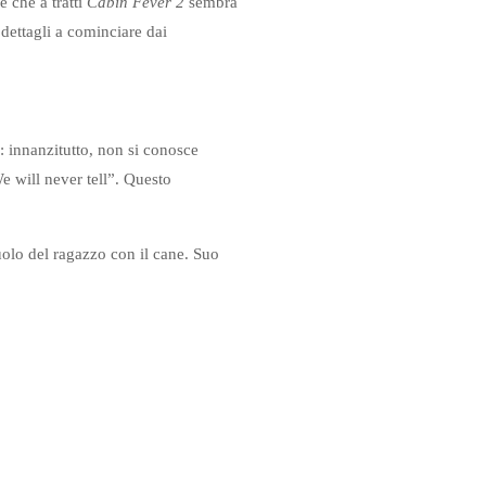
 che a tratti
Cabin Fever 2
sembra
ettagli a cominciare dai
e: innanzitutto, non si conosce
We will never tell”. Questo
uolo del ragazzo con il cane. Suo