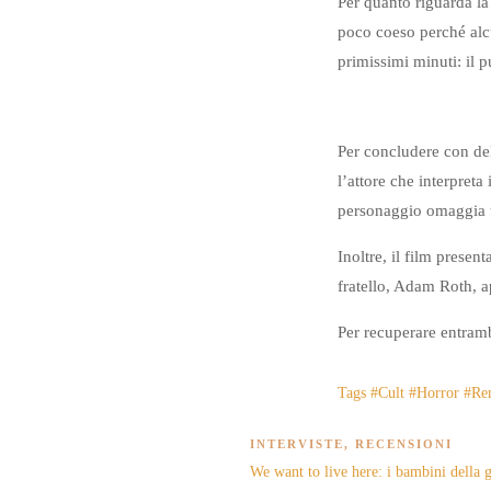
Per quanto riguarda la
poco coeso perché alc
primissimi minuti: il 
Per concludere con del
l’attore che interpreta
personaggio omaggia 
Inoltre, il film prese
fratello, Adam Roth, 
Per recuperare entramb
Tags
#Cult
#Horror
#Rem
INTERVISTE
,
RECENSIONI
We want to live here: i bambini della 