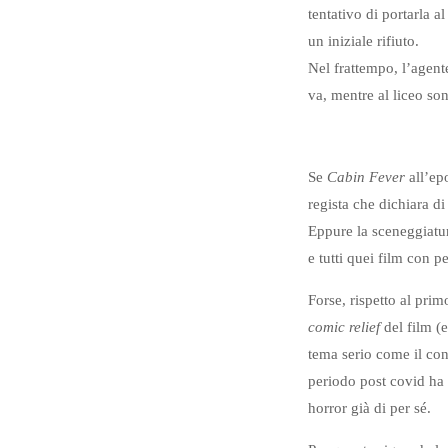
tentativo di portarla a
un iniziale rifiuto.
Nel frattempo, l’agent
va, mentre al liceo sono
Se
Cabin Fever
all’ep
regista che dichiara di
Eppure la sceneggiatur
e tutti quei film con 
Forse, rispetto al pri
comic relief
del film (
tema serio come il cont
periodo post covid ha 
horror già di per sé.