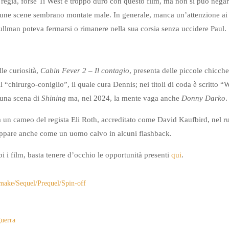
 regia, forse Ti West è troppo duro con questo film, ma non si può negare
une scene sembrano montate male. In generale, manca un’attenzione ai d
pullman poteva fermarsi o rimanere nella sua corsia senza uccidere Paul.
le curiosità,
Cabin Fever 2 – Il contagio
, presenta delle piccole chicch
 il “chirurgo-coniglio”, il quale cura Dennis; nei titoli di coda è scritto “
una scena di
Shining
ma, nel 2024, la mente vaga anche
Donny Darko
.
nta un cameo del regista Eli Roth, accreditato come David Kaufbird, nel r
appare anche come un uomo calvo in alcuni flashback.
i i film, basta tenere d’occhio le opportunità presenti
qui
.
ake/Sequel/Prequel/Spin-off
guerra