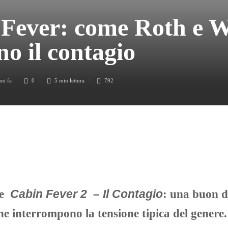
Fever: come Roth e We
no il contagio
nni fa
0
5 min
lettura
792
e
Cabin Fever 2 – Il Contagio
: una buon d
e interrompono la tensione tipica del genere.