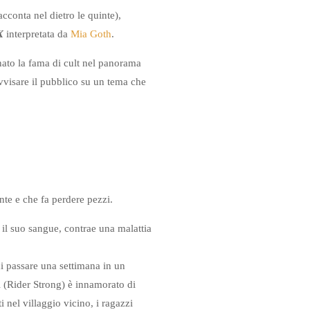
cconta nel dietro le quinte),
X
interpretata da
Mia Goth
.
ato la fama di cult nel panorama
vvisare il pubblico su un tema che
te e che fa perdere pezzi.
 il suo sangue, contrae una malattia
 passare una settimana in un
 (Rider Strong) è innamorato di
 nel villaggio vicino, i ragazzi