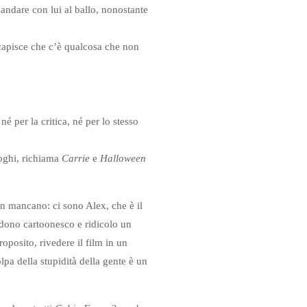
d andare con lui al ballo, nonostante
e capisce che c’è qualcosa che non
é per la critica, né per lo stesso
aloghi, richiama
Carrie
e
Halloween
on mancano: ci sono Alex, che è il
endono cartoonesco e ridicolo un
roposito, rivedere il film in un
lpa della stupidità della gente è un