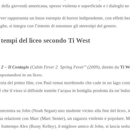
 della gioventù americana, spesso violenta e superficiale e i dialoghi n
ever
rappresenta un buon esempio di horror indipendente, con effetti ben 
ghe, si integra con l’intento di smontare gli stereotipi del genere.
 tempi del liceo secondo Ti West
 2 – Il Contagio
(Cabin Fever 2 Spring Fever” (2009)
, diretto da
Ti W
 spostandosi in un liceo.
storia del primo film, con Paul ormai moribondo che cade in un lago co
è che il virus si diffonde tramite l’acqua in bottiglia prodotta da un’indus
oncentra su John (Noah Segan) uno studente vicino alla fine del liceo, 
a relazione con Marc (Marc Senter), un ragazzo violento e popolare. M
 frattempo Alex (Rusty Kelley), il migliore amico di John, si lascia sedu