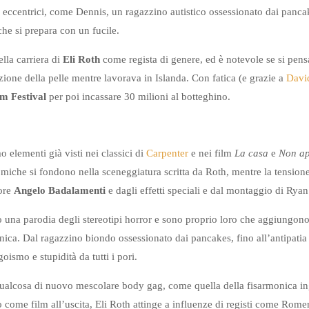
eccentrici, come Dennis, un ragazzino autistico ossessionato dai pancak
che si prepara con un fucile.
ella carriera di
Eli Roth
come regista di genere, ed è notevole se si pensa
zione della pelle mentre lavorava in Islanda. Con fatica (e grazie a
Davi
lm Festival
per poi incassare 30 milioni al botteghino.
o elementi già visti nei classici di
Carpenter
e nei film
La casa
e
Non ap
miche si fondono nella sceneggiatura scritta da Roth, mentre la tensio
ore
Angelo Badalamenti
e dagli effetti speciali e dal montaggio di Ryan
una parodia degli stereotipi horror e sono proprio loro che aggiungono
inica. Dal ragazzino biondo ossessionato dai pancakes, fino all’antipatia 
goismo e stupidità da tutti i pori.
ualcosa di nuovo mescolare body gag, come quella della fisarmonica ing
 come film all’uscita, Eli Roth attinge a influenze di registi come Rome