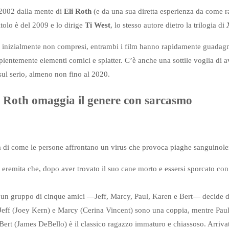
2002 dalla mente di
Eli Roth
(e da una sua diretta esperienza da come ra
tolo è del 2009 e lo dirige
Ti West
, lo stesso autore dietro la trilogia di
r inizialmente non compresi, entrambi i film hanno rapidamente guadagn
ientemente elementi comici e splatter. C’è anche una sottile voglia di a
sul serio, almeno non fino al 2020.
: Roth omaggia il genere con sarcasmo
ia di come le persone affrontano un virus che provoca piaghe sanguinolen
 eremita che, dopo aver trovato il suo cane morto e essersi sporcato con
un gruppo di cinque amici —Jeff, Marcy, Paul, Karen e Bert— decide di
Jeff (Joey Kern) e Marcy (Cerina Vincent) sono una coppia, mentre Paul
ert (James DeBello) è il classico ragazzo immaturo e chiassoso. Arrivati