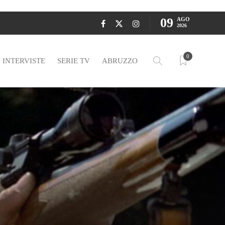
09
AGO
2026
0
INTERVISTE
SERIE TV
ABRUZZO