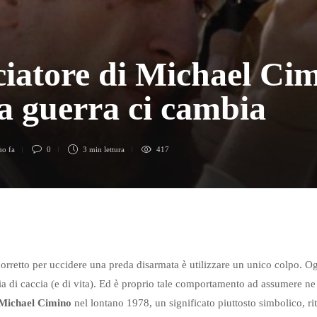
ciatore di Michael Ci
a guerra ci cambia
no fa
0
3 min
lettura
417
rretto per uccidere una preda disarmata è utilizzare un unico colpo. O
fia di caccia (e di vita). Ed è proprio tale comportamento ad assumere n
Michael Cimino
nel lontano 1978, un significato piuttosto simbolico, r