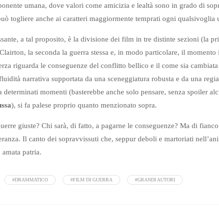
ponente umana, dove valori come amicizia e lealtà sono in grado di sop
può togliere anche ai caratteri maggiormente temprati ogni qualsivoglia 
sante, a tal proposito, è la divisione dei film in tre distinte sezioni (la p
 Clairton, la seconda la guerra stessa e, in modo particolare, il momento i
erza riguarda le conseguenze del conflitto bellico e il come sia cambiata 
 fluidità narrativa supportata da una sceneggiatura robusta e da una regia
ria determinati momenti (basterebbe anche solo pensare, senza spoiler alc
ussa
), si fa palese proprio quanto menzionato sopra.
uerre giuste? Chi sarà, di fatto, a pagarne le conseguenze? Ma di fianc
ranza. Il canto dei sopravvissuti che, seppur deboli e martoriati nell’
 amata patria.
#DRAMMATICO
#FILM DI GUERRA
#GRANDI AUTORI