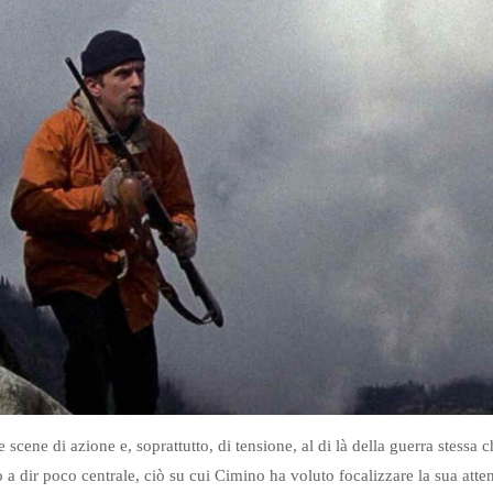
e scene di azione e, soprattutto, di tensione, al di là della guerra stess
a dir poco centrale, ciò su cui Cimino ha voluto focalizzare la sua att