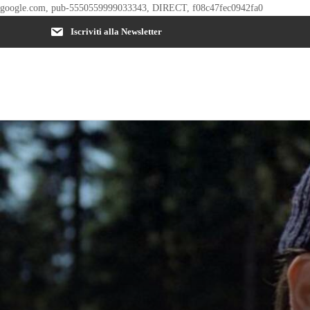
google.com, pub-5550559999033343, DIRECT, f08c47fec0942fa0
Iscriviti alla Newsletter