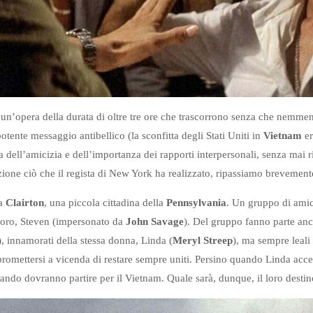
 di un’opera della durata di oltre tre ore che trascorrono senza che nemm
potente messaggio antibellico (la sconfitta degli Stati Uniti in
Vietnam
er
a dell’amicizia e dell’importanza dei rapporti interpersonali, senza mai r
zione ciò che il regista di New York ha realizzato, ripassiamo brevemente
 a
Clairton
, una piccola cittadina della
Pennsylvania
. Un gruppo di amici
loro, Steven (impersonato da
John Savage
). Del gruppo fanno parte an
), innamorati della stessa donna, Linda (
Meryl Streep
), ma sempre leali
i promettersi a vicenda di restare sempre uniti. Persino quando Linda acc
uando dovranno partire per il Vietnam. Quale sarà, dunque, il loro desti