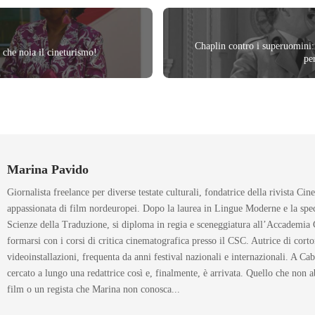
Chaplin contro i superuomini:
che noia il cineturismo!
pe
Marina Pavido
Giornalista freelance per diverse testate culturali, fondatrice della rivista C
appassionata di film nordeuropei. Dopo la laurea in Lingue Moderne e la spec
Scienze della Traduzione, si diploma in regia e sceneggiatura all’Accademia G
formarsi con i corsi di critica cinematografica presso il CSC. Autrice di cort
videoinstallazioni, frequenta da anni festival nazionali e internazionali. A C
cercato a lungo una redattrice così e, finalmente, è arrivata. Quello che non
film o un regista che Marina non conosca...