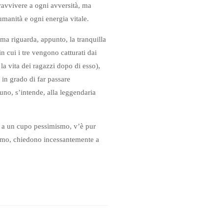
ravvivere a ogni avversità, ma
umanità e ogni energia vitale.
rima riguarda, appunto, la tranquilla
n cui i tre vengono catturati dai
la vita dei ragazzi dopo di esso),
 in grado di far passare
uno, s’intende, alla leggendaria
o a un cupo pessimismo, v’è pur
animo, chiedono incessantemente a