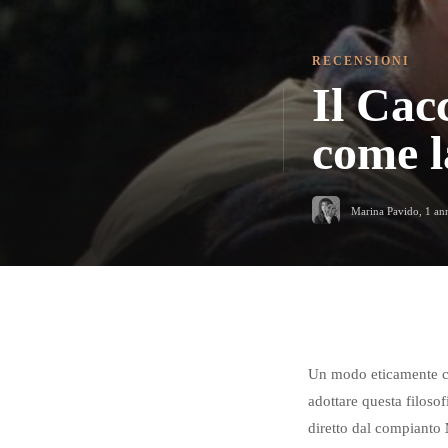
RECENSIONI
Il Cac
come l
Marina Pavido
,
1 an
Un modo eticamente co
adottare questa filoso
diretto dal compianto