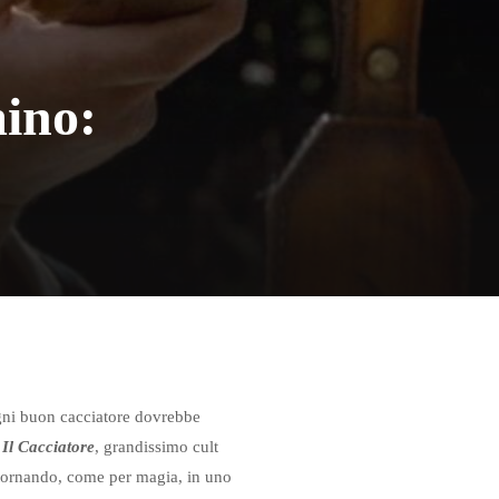
mino:
gni buon cacciatore dovrebbe
e
Il Cacciatore
, grandissimo cult
itornando, come per magia, in uno