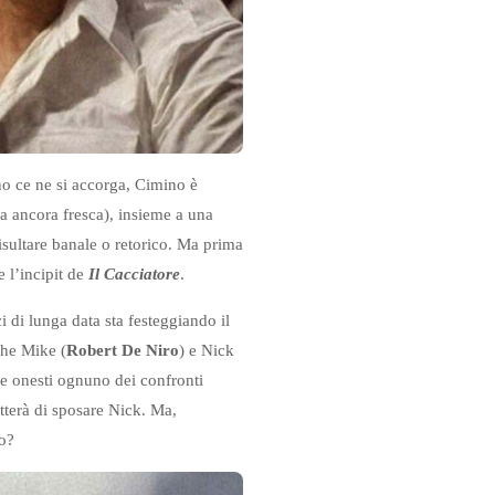
eno ce ne si accorga, Cimino è
a ancora fresca), insieme a una
isultare banale o retorico. Ma prima
 l’incipit de
Il Cacciatore
.
 di lunga data sta festeggiando il
che Mike (
Robert De Niro
) e Nick
 e onesti ognuno dei confronti
etterà di sposare Nick. Ma,
no?