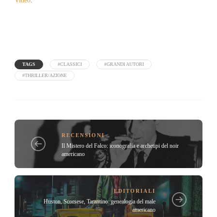
Video
.
TAGS
#CLASSICI
#GRANDI AUTORI
#THRILLER/AZIONE
RECENSIONI
Il Mistero del Falco: iconografia e archetipi del noir
americano
EDITORIALI
Huston, Scorsese, Tarantino: genealogia del male
americano