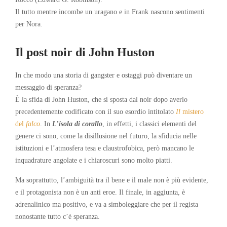
Il tutto mentre incombe un uragano e in Frank nascono sentimenti
per Nora.
Il post noir di John Huston
In che modo una storia di gangster e ostaggi può diventare un
messaggio di speranza?
È la sfida di John Huston, che si sposta dal noir dopo averlo
precedentemente codificato con il suo esordio intitolato
Il
mistero
del
falc
o
. In
L’isola di corallo
, in effetti, i classici elementi del
genere ci sono, come la disillusione nel futuro, la sfiducia nelle
istituzioni e l’atmosfera tesa e claustrofobica, però mancano le
inquadrature angolate e i chiaroscuri sono molto piatti.
Ma soprattutto, l’ambiguità tra il bene e il male non è più evidente,
e il protagonista non è un anti eroe. Il finale, in aggiunta, è
adrenalinico ma positivo, e va a simboleggiare che per il regista
nonostante tutto c’è speranza.