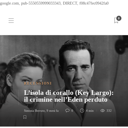
google.com, pub-5550559999033343, DIRECT, f08c47fec0942fa0
0
RECENSIONI
L’isola di corallo (Key Largo):
il crimine nell’Eden perduto
Simona Berruto
,
9 mesi fa
0
4 min
332