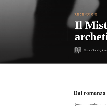
RECENSIONI
Il Mis
archet
Marina Pavido
,
9 me
Dal romanzo 
Quando prendiamo in