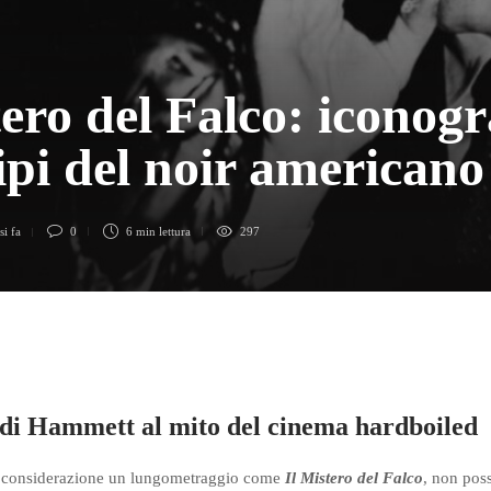
tero del Falco: iconogr
ipi del noir american
si fa
0
6 min
lettura
297
di Hammett al mito del cinema hardboiled
 considerazione un lungometraggio come
Il Mistero del Falco
, non poss