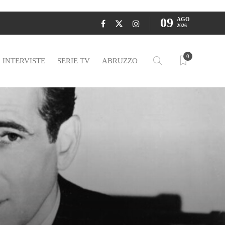
09
AGO
2026
0
INTERVISTE
SERIE TV
ABRUZZO