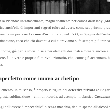
tta la vicenda: un’affascinante, magneticamente pericolosa dark lady (
Ma
ce anch’ella di importanti segreti (oltre ad avere, come scopriremo prest
 anche un prezioso
falcone d’oro
, diretto, nel 1539, in Spagna dall’isol
tinazione, ecco che ciò davanti a cui ci troviamo si fa sempre più intrica
dunque, già per la storia in sé e per elementi destinati a tornare ancora e
re, è un vero e proprio film rivoluzionario, che, come già accennato, ha
ia.
imperfetto come nuovo archetipo
lemento, in tal senso, è proprio la figura del
detective privato
(e Bogart
 giusta sublimazione – chi non ricorda, ad esempio, il classico
Casablan
gi dall’essere “impeccabile” o senza macchia, dedito spesso all’alcool e