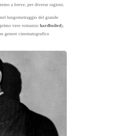
dremo a breve, per diverse ragioni.
io nel lungometraggio del grande
primo vero romanzo
hardboiled
),
a un genere cinematografico