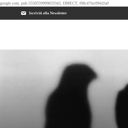
google.com, pub-5550559999033343, DIRECT, f08c47fec0942fa0
Iscriviti alla Newsletter