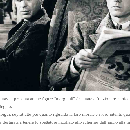
tuttavia, presenta anche figure “marginali” destinate a funzionare part
riegato.
bigui, soprattutto per quanto riguarda la loro morale e i loro intenti, q
a destinata a tenere lo spettatore incollato allo schermo dall’inizio alla fi