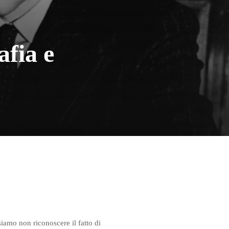
afia e
o
iamo non riconoscere il fatto di