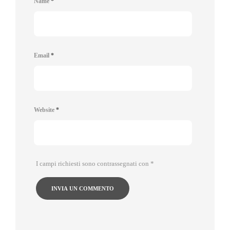
Name
*
Email
*
Website
*
I campi richiesti sono contrassegnati con
*