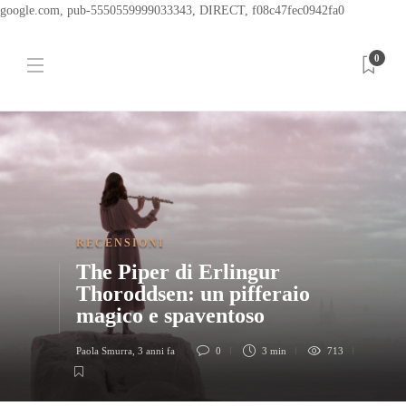
google.com, pub-5550559999033343, DIRECT, f08c47fec0942fa0
0
RECENSIONI
The Piper di Erlingur
Thoroddsen: un pifferaio
magico e spaventoso
Paola Smurra
,
3 anni fa
0
3 min
713