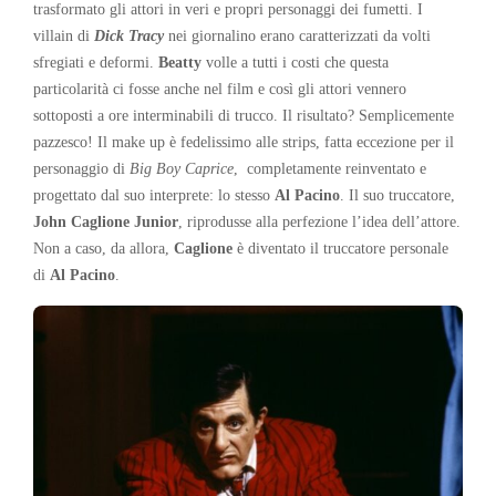
trasformato gli attori in veri e propri personaggi dei fumetti. I
villain di
Dick Tracy
nei giornalino erano caratterizzati da volti
sfregiati e deformi.
Beatty
volle a tutti i costi che questa
particolarità ci fosse anche nel film e così gli attori vennero
sottoposti a ore interminabili di trucco. Il risultato? Semplicemente
pazzesco! Il make up è fedelissimo alle strips, fatta eccezione per il
personaggio di
Big Boy Caprice
, completamente reinventato e
progettato dal suo interprete: lo stesso
Al Pacino
. Il suo truccatore,
John Caglione Junior
, riprodusse alla perfezione l’idea dell’attore.
Non a caso, da allora,
Caglione
è diventato il truccatore personale
di
Al Pacino
.