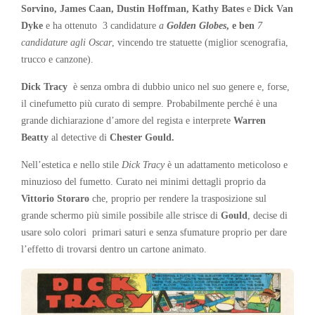
Sorvino, James Caan, Dustin Hoffman, Kathy Bates
e
Dick Van
Dyke
e ha ottenuto 3 candidature
a
Golden Globes
, e ben
7
candidature agli Oscar
, vincendo tre statuette (miglior scenografia,
trucco e canzone).
Dick Tracy
è senza ombra di dubbio unico nel suo genere e, forse,
il cinefumetto più curato di sempre. Probabilmente perché è una
grande dichiarazione d’amore del regista e interprete
Warren
Beatty
al detective di
Chester Gould.
Nell’estetica e nello stile
Dick Tracy
è un adattamento meticoloso e
minuzioso del fumetto. Curato nei minimi dettagli proprio da
Vittorio Storaro
che, proprio per rendere la trasposizione sul
grande schermo più simile possibile alle strisce di
Gould
, decise di
usare solo colori primari saturi e senza sfumature proprio per dare
l’effetto di trovarsi dentro un cartone animato.