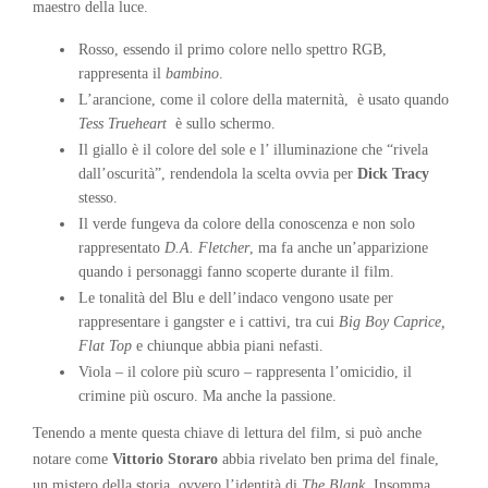
maestro della luce.
Rosso, essendo il primo colore nello spettro RGB,
rappresenta il
bambino
.
L’arancione, come il colore della maternità, è usato quando
Tess Trueheart
è sullo schermo.
Il giallo è il colore del sole e l’ illuminazione che “rivela
dall’oscurità”, rendendola la scelta ovvia per
Dick Tracy
stesso.
Il verde fungeva da colore della conoscenza e non solo
rappresentato
D.A. Fletcher
, ma fa anche un’apparizione
quando i personaggi fanno scoperte durante il film.
Le tonalità del Blu e dell’indaco vengono usate per
rappresentare i gangster e i cattivi, tra cui
Big Boy Caprice,
Flat Top
e chiunque abbia piani nefasti.
Viola – il colore più scuro – rappresenta l’omicidio, il
crimine più oscuro. Ma anche la passione.
Tenendo a mente questa chiave di lettura del film, si può anche
notare come
Vittorio Storaro
abbia rivelato ben prima del finale,
un mistero della storia, ovvero l’identità di
The Blank
. Insomma,