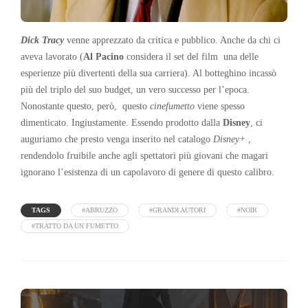
Dick Tracy
venne apprezzato da critica e pubblico. Anche da chi ci
aveva lavorato (
Al Pacino
considera il set del film una delle
esperienze più divertenti della sua carriera). Al botteghino incassò
più del triplo del suo budget, un vero successo per l’epoca.
Nonostante questo, però, questo
cinefumetto
viene spesso
dimenticato. Ingiustamente. Essendo prodotto dalla
Disney
, ci
auguriamo che presto venga inserito nel catalogo
Disney+
,
rendendolo fruibile anche agli spettatori più giovani che magari
ignorano l’esistenza di un capolavoro di genere di questo calibro.
TAGS
#ABRUZZO
#GRANDI AUTORI
#NOIR
#TRATTO DA UN FUMETTO