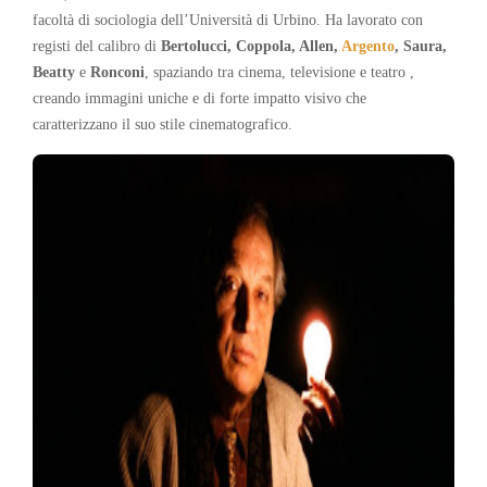
facoltà di sociologia dell’Università di Urbino. Ha lavorato con
registi del calibro di
Bertolucci, Coppola, Allen,
Argento
, Saura,
Beatty
e
Ronconi
, spaziando tra cinema, televisione e teatro ,
creando immagini uniche e di forte impatto visivo che
caratterizzano il suo stile cinematografico.