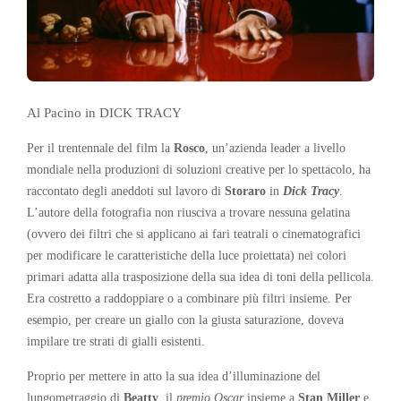
Al Pacino in DICK TRACY
Per il trentennale del film la
Rosco
, un’azienda leader a livello
mondiale nella produzioni di soluzioni creative per lo spettacolo, ha
raccontato degli aneddoti sul lavoro di
Storaro
in
Dick Tracy
.
L’autore della fotografia non riusciva a trovare nessuna gelatina
(ovvero dei filtri che si applicano ai fari teatrali o cinematografici
per modificare le caratteristiche della luce proiettata) nei colori
primari adatta alla trasposizione della sua idea di toni della pellicola.
Era costretto a raddoppiare o a combinare più filtri insieme. Per
esempio, per creare un giallo con la giusta saturazione, doveva
impilare tre strati di gialli esistenti.
Proprio per mettere in atto la sua idea d’illuminazione del
lungometraggio di
Beatty
, il
premio Oscar
insieme a
Stan Miller
e