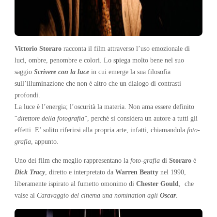
Vittorio Storaro
racconta il film attraverso l’uso emozionale di
luci, ombre, penombre e colori. Lo spiega molto bene nel suo
saggio
Scrivere con la luce
in cui emerge la sua filosofia
sull’illuminazione che non è altro che un dialogo di contrasti
profondi.
La luce è l’energia; l’oscurità la materia. Non ama essere definito
“
direttore della fotografia
”, perché si considera un autore a tutti gli
effetti. E’ solito riferirsi alla propria arte, infatti, chiamandola
foto-
grafia
, appunto.
Uno dei film che meglio rappresentano la
foto-grafia
di
Storaro
è
Dick Tracy
, diretto e interpretato da
Warren Beatty
nel 1990,
liberamente ispirato al fumetto omonimo di
Chester Gould
, che
valse al
Caravaggio del cinema
una
nomination agli
Oscar
.