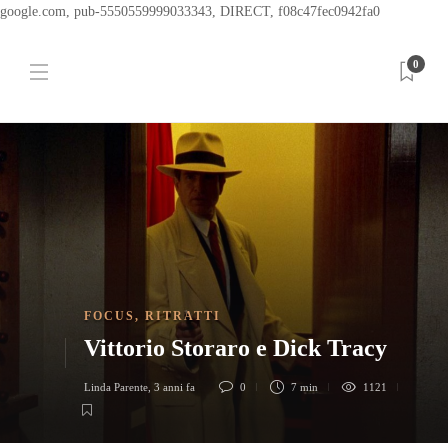
google.com, pub-5550559999033343, DIRECT, f08c47fec0942fa0
0
FOCUS
,
RITRATTI
Vittorio Storaro e Dick Tracy
Linda Parente
,
3 anni fa
0
7 min
1121