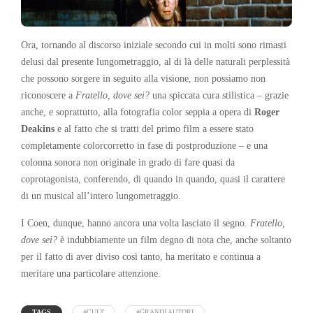
Ora, tornando al discorso iniziale secondo cui in molti sono rimasti
delusi dal presente lungometraggio, al di là delle naturali perplessità
che possono sorgere in seguito alla visione, non possiamo non
riconoscere a
Fratello, dove sei?
una spiccata cura stilistica – grazie
anche, e soprattutto, alla fotografia color seppia a opera di
Roger
Deakins
e al fatto che si tratti del primo film a essere stato
completamente colorcorretto in fase di postproduzione – e una
colonna sonora non originale in grado di fare quasi da
coprotagonista, conferendo, di quando in quando, quasi il carattere
di un musical all’intero lungometraggio.
I Coen, dunque, hanno ancora una volta lasciato il segno.
Fratello,
dove sei?
è indubbiamente un film degno di nota che, anche soltanto
per il fatto di aver diviso così tanto, ha meritato e continua a
meritare una particolare attenzione.
TAGS
#CULT
#GRANDI AUTORI