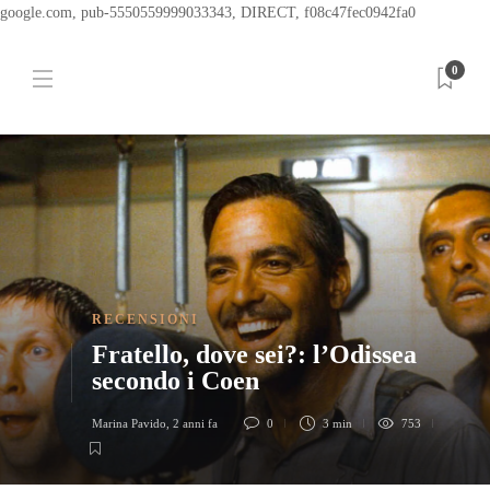
google.com, pub-5550559999033343, DIRECT, f08c47fec0942fa0
0
RECENSIONI
Fratello, dove sei?: l’Odissea
secondo i Coen
Marina Pavido
,
2 anni fa
0
3 min
753