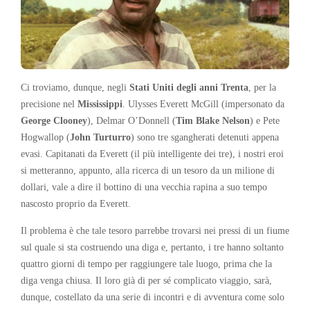
Ci troviamo, dunque, negli
Stati Uniti degli anni Trenta
, per la
precisione nel
Mississippi
. Ulysses Everett McGill (impersonato da
George Clooney
), Delmar O’Donnell (
Tim Blake Nelson
) e Pete
Hogwallop (
John Turturro
) sono tre sgangherati detenuti appena
evasi. Capitanati da Everett (il più intelligente dei tre), i nostri eroi
si metteranno, appunto, alla ricerca di un tesoro da un milione di
dollari, vale a dire il bottino di una vecchia rapina a suo tempo
nascosto proprio da Everett.
Il problema è che tale tesoro parrebbe trovarsi nei pressi di un fiume
sul quale si sta costruendo una diga e, pertanto, i tre hanno soltanto
quattro giorni di tempo per raggiungere tale luogo, prima che la
diga venga chiusa. Il loro già di per sé complicato viaggio, sarà,
dunque, costellato da una serie di incontri e di avventura come solo