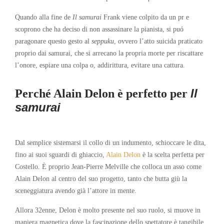
Quando alla fine de
Il samurai
Frank viene colpito da un pr e
scoprono che ha deciso di non assassinare la pianista, si puó
paragonare questo gesto al
seppuku
, ovvero l’atto suicida praticato
proprio dai samurai, che si arrecano la propria morte per riscattare
l’onore, espiare una colpa o, addirittura, evitare una cattura.
Il
Perché Alain Delon è perfetto per
samurai
Dal semplice sistemarsi il collo di un indumento, schioccare le dita,
fino ai suoi sguardi di ghiaccio,
Alain Delon
è la scelta perfetta per
Costello. È proprio Jean-Pierre Melville che colloca un asso come
Alain Delon al centro del suo progetto, tanto che butta giù la
sceneggiatura avendo già l’attore in mente.
Allora 32enne, Delon è molto presente nel suo ruolo, si muove in
maniera magnetica dove la fascinazione dello spettatore è tangibile