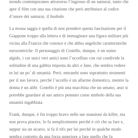
mondo contemporaneo attraverso l’ingresso di un samurai, tanto che
apre il film con una sua citazione che però attribuisce al codice
d’onore dei samurai, il
bushido
.
La mossa saggia è quella di non prendere questa fascinazione per il
Giappone troppo alla lettera e di immaginare una figura militare più
vicina alla Francia che conosce e che abbia angeliche caratteristiche
eurocentriche. Il personaggio di Costello, dunque, è un uomo
algido, i cui unici veri amici sono l’uccellino con cui condivide la
solitudine di una gabbia imposta da altri e Jane, che sembra vedere
in lui un po’ di umanità. Peró, entrambi sono soprattutto strumenti
per il suo lavoro, perché l’uccello è un allarme domestico, mentre la
donna è un alibi. Costello è più una macchina che un umano, anzi si
potrebbe guardare al suo amico pennuto come simbolo della sua
umanità ingabbiata.
Frank, dunque, è fin troppo bravo nelle sue mansioni da killer, ma
non prova piacere, lo fa semplicemente perché è ciò che sa fare e,
seppur sia un sicario, si fa il tifo per lui perché in qualche modo
sembra costretto da una forza superiore a fare quello che fa.