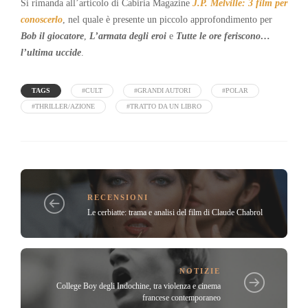
Si rimanda all’articolo di Cabiria Magazine
J.P. Melville: 3 film per
conoscerlo
, nel quale è presente un piccolo approfondimento per
Bob il giocatore
,
L’armata degli eroi
e
Tutte le ore feriscono…
l’ultima uccide
.
TAGS
#CULT
#GRANDI AUTORI
#POLAR
#THRILLER/AZIONE
#TRATTO DA UN LIBRO
RECENSIONI
Le cerbiatte: trama e analisi del film di Claude Chabrol
NOTIZIE
College Boy degli Indochine, tra violenza e cinema
francese contemporaneo