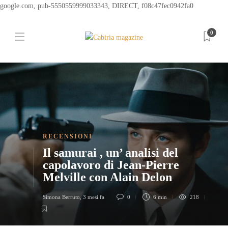
google.com, pub-5550559999033343, DIRECT, f08c47fec0942fa0
0
RECENSIONI
Il samurai , un’ analisi del
capolavoro di Jean-Pierre
Melville con Alain Delon
Simona Berruto
,
3 mesi fa
0
6 min
218