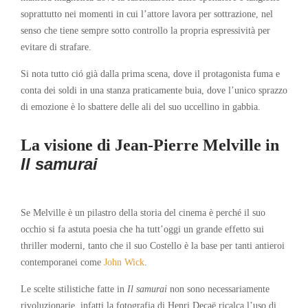
soprattutto nei momenti in cui l’attore lavora per sottrazione, nel
senso che tiene sempre sotto controllo la propria espressività per
evitare di strafare.
Si nota tutto ció già dalla prima scena, dove il protagonista fuma e
conta dei soldi in una stanza praticamente buia, dove l’unico sprazzo
di emozione è lo sbattere delle ali del suo uccellino in gabbia.
La visione di Jean-Pierre Melville
in
Il samurai
Se Melville è un pilastro della storia del cinema è perché il suo
occhio si fa astuta poesia che ha tutt’oggi un grande effetto sui
thriller moderni, tanto che il suo Costello è la base per tanti antieroi
contemporanei come
John Wick
.
Le scelte stilistiche fatte in
Il samurai
non sono necessariamente
rivoluzionarie, infatti la fotografia di Henri Decaë ricalca l’uso di