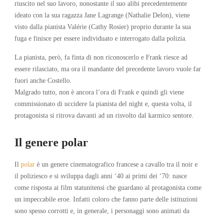
riuscito nel suo lavoro, nonostante il suo alibi precedentemente
ideato con la sua ragazza Jane Lagrange (Nathalie Delon), viene
visto dalla pianista Valérie (Cathy Rosier) proprio durante la sua
fuga e finisce per essere individuato e interrogato dalla polizia.
La pianista, però, fa finta di non riconoscerlo e Frank riesce ad
essere rilasciato, ma ora il mandante del precedente lavoro vuole far
fuori anche Costello.
Malgrado tutto, non è ancora l’ora di Frank e quindi gli viene
commissionato di uccidere la pianista del night e, questa volta, il
protagonista si ritrova davanti ad un risvolto dal karmico sentore.
Il genere polar
Il
polar
è un genere cinematografico francese a cavallo tra il noir e
il poliziesco e si sviluppa dagli anni ‘40 ai primi dei ‘70: nasce
come risposta ai film statunitensi che guardano al protagonista come
un impeccabile eroe. Infatti coloro che fanno parte delle istituzioni
sono spesso corrotti e, in generale, i personaggi sono animati da