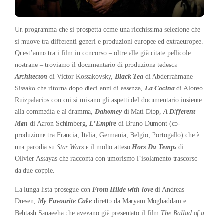
Un programma che si prospetta come una ricchissima selezione che
si muove tra differenti generi e produzioni europee ed extraeuropee.
Quest’anno tra i film in concorso – oltre alle già citate pellicole
nostrane – troviamo il documentario di produzione tedesca
Architecton
di Victor Kossakovsky,
Black Tea
di Abderrahmane
Sissako che ritorna dopo dieci anni di assenza,
La Cocina
di Alonso
Ruizpalacios con cui si mixano gli aspetti del documentario insieme
alla commedia e al dramma,
Dahomey
di Mati Diop,
A Different
Man
di Aaron Schimberg,
L’Empire
di Bruno Dumont (co-
produzione tra Francia, Italia, Germania, Belgio, Portogallo) che è
una parodia su
Star Wars
e il molto atteso
Hors Du Temps
di
Olivier Assayas che racconta con umorismo l’isolamento trascorso
da due coppie.
La lunga lista prosegue con
From Hilde with love
di Andreas
Dresen,
My Favourite Cake
diretto da Maryam Moghaddam e
Behtash Sanaeeha che avevano già presentato il film
The Ballad of a