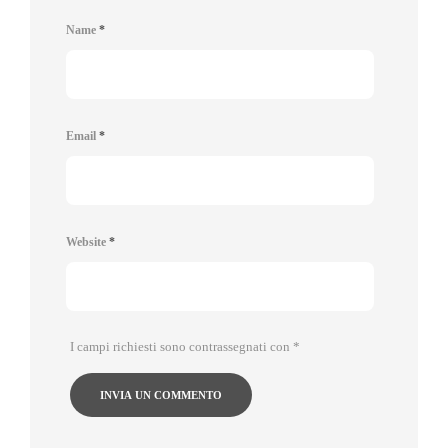
Name
*
Email
*
Website
*
I campi richiesti sono contrassegnati con
*