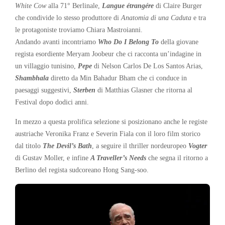
White Cow
alla 71° Berlinale,
Langue étrangére
di Claire Burger
che condivide lo stesso produttore di
Anatomia di una Caduta
e tra
le protagoniste troviamo Chiara Mastroianni.
Andando avanti incontriamo
Who Do I Belong To
della giovane
regista esordiente Meryam Joobeur che ci racconta un’indagine in
un villaggio tunisino,
Pepe
di Nelson Carlos De Los Santos Arias,
Shambhala
diretto da Min Bahadur Bham che ci conduce in
paesaggi suggestivi,
Sterben
di Matthias Glasner che ritorna al
Festival dopo dodici anni.
In mezzo a questa prolifica selezione si posizionano anche le registe
austriache Veronika Franz e Severin Fiala con il loro film storico
dal titolo
The Devil’s Bath
, a seguire il thriller nordeuropeo
Vogter
di Gustav Moller, e infine
A Traveller’s Needs
che segna il ritorno a
Berlino del regista sudcoreano Hong Sang-soo.