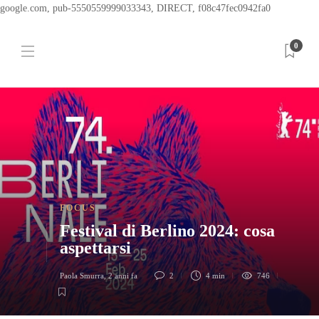
google.com, pub-5550559999033343, DIRECT, f08c47fec0942fa0
0
FOCUS
Festival di Berlino 2024: cosa
aspettarsi
Paola Smurra
,
2 anni fa
2
4 min
746