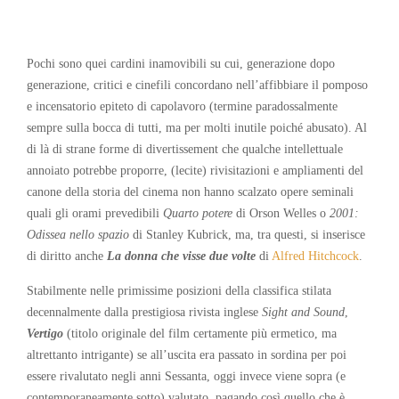
Pochi sono quei cardini inamovibili su cui, generazione dopo
generazione, critici e cinefili concordano nell’affibbiare il pomposo
e incensatorio epiteto di capolavoro (termine paradossalmente
sempre sulla bocca di tutti, ma per molti inutile poiché abusato). Al
di là di strane forme di divertissement che qualche intellettuale
annoiato potrebbe proporre, (lecite) rivisitazioni e ampliamenti del
canone della storia del cinema non hanno scalzato opere seminali
quali gli orami prevedibili
Quarto potere
di Orson Welles o
2001:
Odissea nello spazio
di Stanley Kubrick, ma, tra questi, si inserisce
di diritto anche
La donna che visse due volte
di
Alfred Hitchcock
.
Stabilmente nelle primissime posizioni della classifica stilata
decennalmente dalla prestigiosa rivista inglese
Sight and Sound
,
Vertigo
(titolo originale del film certamente più ermetico, ma
altrettanto intrigante) se all’uscita era passato in sordina per poi
essere rivalutato negli anni Sessanta, oggi invece viene sopra (e
contemporaneamente sotto) valutato, pagando così quello che è