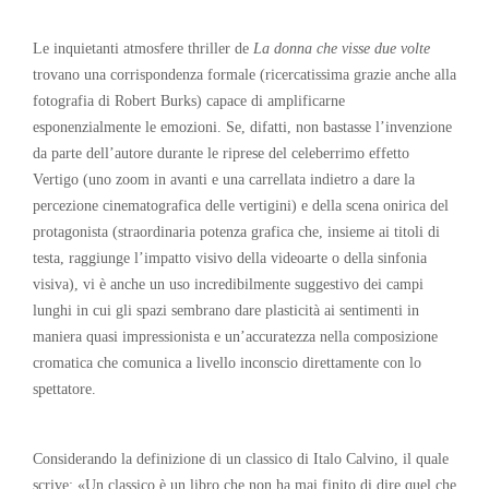
Le inquietanti atmosfere thriller de
La donna che visse due volte
trovano una corrispondenza formale (ricercatissima grazie anche alla
fotografia di Robert Burks) capace di amplificarne
esponenzialmente le emozioni. Se, difatti, non bastasse l’invenzione
da parte dell’autore durante le riprese del celeberrimo effetto
Vertigo (uno zoom in avanti e una carrellata indietro a dare la
percezione cinematografica delle vertigini) e della scena onirica del
protagonista (straordinaria potenza grafica che, insieme ai titoli di
testa, raggiunge l’impatto visivo della videoarte o della sinfonia
visiva), vi è anche un uso incredibilmente suggestivo dei campi
lunghi in cui gli spazi sembrano dare plasticità ai sentimenti in
maniera quasi impressionista e un’accuratezza nella composizione
cromatica che comunica a livello inconscio direttamente con lo
spettatore.
Considerando la definizione di un classico di Italo Calvino, il quale
scrive: «Un classico è un libro che non ha mai finito di dire quel che