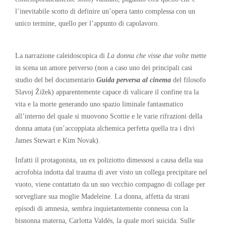
l’inevitabile scotto di definire un’opera tanto complessa con un
unico termine, quello per l’appunto di capolavoro.
La narrazione caleidoscopica di
La donna che visse due volte
mette
in scena un amore perverso (non a caso uno dei principali casi
studio del bel documentario
Guida perversa al cinema
del filosofo
Slavoj Žižek) apparentemente capace di valicare il confine tra la
vita e la morte generando uno spazio liminale fantasmatico
all’interno del quale si muovono Scottie e le varie rifrazioni della
donna amata (un’accoppiata alchemica perfetta quella tra i divi
James Stewart e Kim Novak).
Infatti il protagonista, un ex poliziotto dimessosi a causa della sua
acrofobia indotta dal trauma di aver visto un collega precipitare nel
vuoto, viene contattato da un suo vecchio compagno di collage per
sorvegliare sua moglie Madeleine. La donna, affetta da strani
episodi di amnesia, sembra inquietantemente connessa con la
bisnonna materna, Carlotta Valdés, la quale morì suicida. Sulle