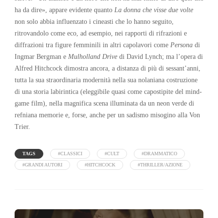
ha da dire», appare evidente quanto
La donna che visse due volte
non solo abbia influenzato i cineasti che lo hanno seguito,
ritrovandolo come eco, ad esempio, nei rapporti di rifrazioni e
diffrazioni tra figure femminili in altri capolavori come
Persona
di
Ingmar Bergman e
Mulholland Drive
di David Lynch; ma l’opera di
Alfred Hitchcock dimostra ancora, a distanza di più di sessant’anni,
tutta la sua straordinaria modernità nella sua nolaniana costruzione
di una storia labirintica (eleggibile quasi come capostipite del mind-
game film), nella magnifica scena illuminata da un neon verde di
refniana memorie e, forse, anche per un sadismo misogino alla Von
Trier.
TAGS
#CLASSICI
#CULT
#DRAMMATICO
#GRANDI AUTORI
#HITCHCOCK
#THRILLER/AZIONE