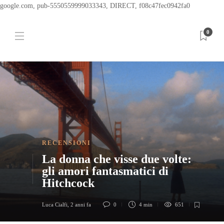
google.com, pub-5550559999033343, DIRECT, f08c47fec0942fa0
0
RECENSIONI
La donna che visse due volte:
gli amori fantasmatici di
Hitchcock
Luca Cialfi
,
2 anni fa
0
4 min
651