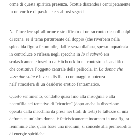
orme di questa spiritica presenza, Scottie discenderà centripetamente
in un vortice di passione e scabrosi segreti.
Nell’incedere spiraliforme e stratificato di un racconto ricco di colpi
di scena, se il tema perturbante del doppio (che riverbera nella
splendida figura femminile, dall’essenza diafana, spesso inquadrata
in controluce o riflessa negli specchi) in
Io ti salverò
era
scolasticamente inserito da Hitchcock in un contesto psicanalitico
che costituiva l’oggetto centrale della pellicola, in
La donna che
visse due volte
è invece distillato con maggior potenza
nell’atmosfera di un desiderio erotico fantasmatico.
Questo sentimento, condotto quasi fino alla misoginia e alla
necrofilia nel tentativo di “ricucire” (dopo anche la dissezione
operata dalla macchina da presa nei titoli di testa) le fattezze di una
defunta su un’altra donna, è feticisticamente incarnato in una figura
femminile che, quasi fosse una medium, si concede alla permeabilità
di energie spiritiche.