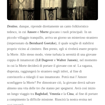
Destino
, dunque, riprende direttamente un canto folkloristico
tedesco, in cui
Amore
e
Morte
giocano i ruoli principali. In un
piccolo villaggio tranquillo, arriva un giorno un misterioso straniero
(impersonato da
Bernhard Goetzke
), il quale sceglie di stabilirsi
proprio vicino al cimitero. Ben presto, egli si rivelerà essere proprio
la Morte. Allo stesso modo, viene turbata la serenità di una giovane
coppia di innamorati (
Lil Dagover
e
Walter Jansen
), nel momento
in cui la Morte deciderà di portare il giovane con sé. La ragazza,
disperata, raggiungerà lo straniero negli inferi, al fine di
convincerlo a ridargli il suo innamorato. Potrà mai l’Amore
sconfiggere la Morte? Per dimostrare ciò, la giovane dovrà salvare
almeno una vita delle tre che stanno per spegnersi. Avrà così inizio
un lungo viaggio tra
Baghdad
,
Venezia
e la
Cina
, al fine di portare
a compimento la difficile missione. Riuscirà la nostra eroina nei