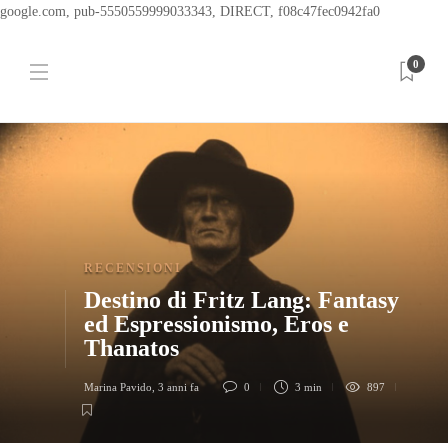
google.com, pub-5550559999033343, DIRECT, f08c47fec0942fa0
0
RECENSIONI
Destino di Fritz Lang: Fantasy
ed Espressionismo, Eros e
Thanatos
Marina Pavido
,
3 anni fa
0
3 min
897