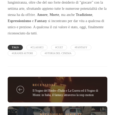
lungimiranza, oltre che del suo forte desiderio di “giocare” con la
settima arte, sfruttando appieno tutte le numerose potenzialità che la
stessa ha da offrire.
Amore
,
Morte
, ma anche
Tradizione
,
Espressionismo
e
Fantasy
si incontrano per dar vita a qualcosa di
unico e prezioso. A qualcosa il cui valore è stato, oggi, finalmente
riconosciuto da tutti.
TAGS
#CLASSICI
#CULT
#FANTASY
#GRANDI AUTORI
#STORIA DEL CINEMA
RECENSIONI
Il Sogno del Bimbo d'Italia e La Guerra ed il Sogno di
Momi: in Italia, il fantasy attraverso la stop motion
RECENSIONI
,
SERIE TV