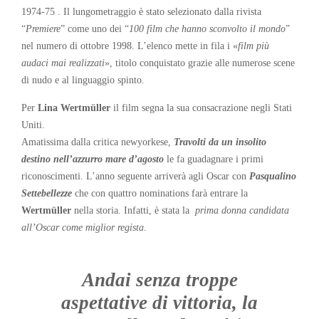
1974-75 . Il lungometraggio è stato selezionato dalla rivista
“
Premiere
” come uno dei “
100 film che hanno sconvolto il mondo
”
nel numero di ottobre 1998. L’elenco mette in fila i «
film più
audaci mai realizzati
», titolo conquistato grazie alle numerose scene
di nudo e al linguaggio spinto.
Per
Lina Wertmüller
il film segna la sua
consacrazione negli Stati
Uniti.
Amatissima dalla critica newyorkese,
Travolti da un insolito
destino nell’azzurro mare d’agosto
le fa guadagnare i primi
riconoscimenti. L’anno seguente arriverà agli Oscar con
Pasqualino
Settebellezze
che con quattro nominations farà entrare la
Wertmüller
nella storia. Infatti, è stata la
prima donna candidata
all’Oscar come miglior regista
.
Andai senza troppe
aspettative di vittoria, la