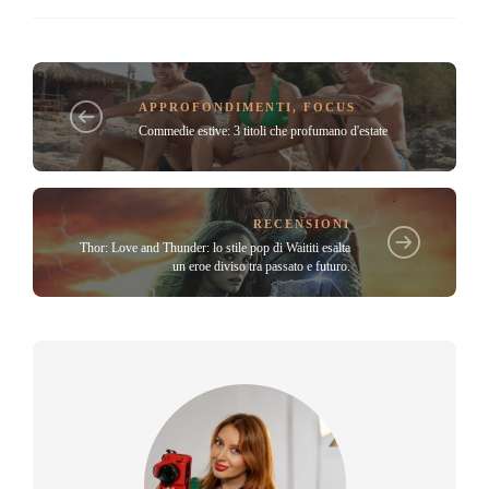
APPROFONDIMENTI
,
FOCUS
Commedie estive: 3 titoli che profumano d'estate
RECENSIONI
Thor: Love and Thunder: lo stile pop di Waititi esalta
un eroe diviso tra passato e futuro.