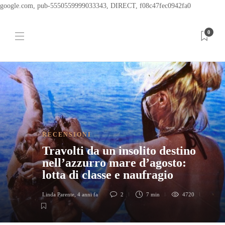
google.com, pub-5550559999033343, DIRECT, f08c47fec0942fa0
0
RECENSIONI
Travolti da un insolito destino
nell’azzurro mare d’agosto:
lotta di classe e naufragio
Linda Parente
,
4 anni fa
2
7 min
4720