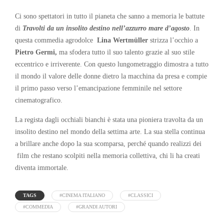
Ci sono spettatori in tutto il pianeta che sanno a memoria le battute
di
Travolti da un insolito destino nell’azzurro mare d’agosto
. In
questa commedia agrodolce
Lina Wertmüller
strizza l’occhio a
Pietro Germi,
ma sfodera tutto il suo talento grazie al suo stile
eccentrico e irriverente. Con questo lungometraggio dimostra a tutto
il mondo il valore delle donne dietro la macchina da presa e compie
il primo passo verso l’emancipazione femminile nel settore
cinematografico.
La regista dagli occhiali bianchi è stata una pioniera travolta da un
insolito destino nel mondo della settima arte. La sua stella continua
a brillare anche dopo la sua scomparsa, perché quando realizzi dei
film che restano scolpiti nella memoria collettiva, chi li ha creati
diventa immortale.
TAGS
#CINEMA ITALIANO
#CLASSICI
#COMMEDIA
#GRANDI AUTORI