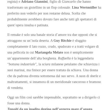
regista) e
Adriano Giannini
, figlio di
Giancarlo
che hanno
trasformato un gioiellino in un flop colossale.
Lina Wertmüller
ha
preferito non vederlo per non restarne delusa. Scelta che
probabilmente avrebbero dovuto fare anche tutti gli spettatori di
quest’opera insulsa e patinata.
Il remake è solo una banale storia d’amore tra due opposti che si
attraggono su un’isola deserta. A
Guy Ritchie
è sfuggito
completamente il lato rozzo, crudo, spudorato e a tratti volgare di
una pellicola in cui
Mariangela Melato
non è semplicemente
un’appartenente dell’alta borghesia.
Raffaella
è la leggendaria
“
bottana industriale
”, la
sciura
milanese petulante che schiavizza i
suoi marinai, ma finisce per essere trattata da schiava. Una donna
che da padrona diventa sottomessa dal suo servo. A suon di sberle e
maltrattamenti, si innamora di un meridionale rancoroso e bramoso
di vendetta.
Oggi un film così sarebbe impensabile, soprattutto se a dirigerlo ci
fosse una donna.
Travolti
da un insolito destino nell’azzurro mare d’agosto